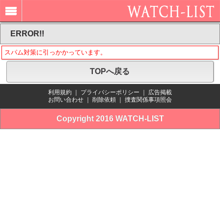
ERROR!!
スパム対策に引っかかっています。
TOPへ戻る
利用規約
｜
プライバシーポリシー
｜
広告掲載
お問い合わせ
｜
削除依頼
｜
捜査関係事項照会
Copyright 2016 WATCH-LIST