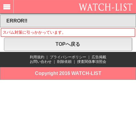
ERROR!!
スパム対策に引っかかっています。
TOPへ戻る
利用規約
｜
プライバシーポリシー
｜
広告掲載
お問い合わせ
｜
削除依頼
｜
捜査関係事項照会
Copyright 2016 WATCH-LIST