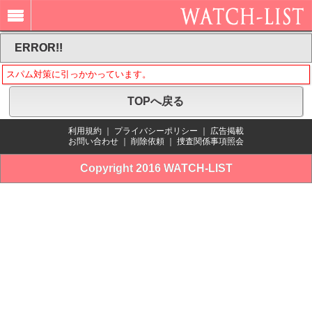
ERROR!!
スパム対策に引っかかっています。
TOPへ戻る
利用規約
｜
プライバシーポリシー
｜
広告掲載
お問い合わせ
｜
削除依頼
｜
捜査関係事項照会
Copyright 2016 WATCH-LIST