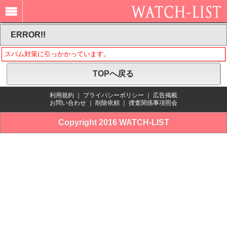
ERROR!!
スパム対策に引っかかっています。
TOPへ戻る
利用規約
｜
プライバシーポリシー
｜
広告掲載
お問い合わせ
｜
削除依頼
｜
捜査関係事項照会
Copyright 2016 WATCH-LIST