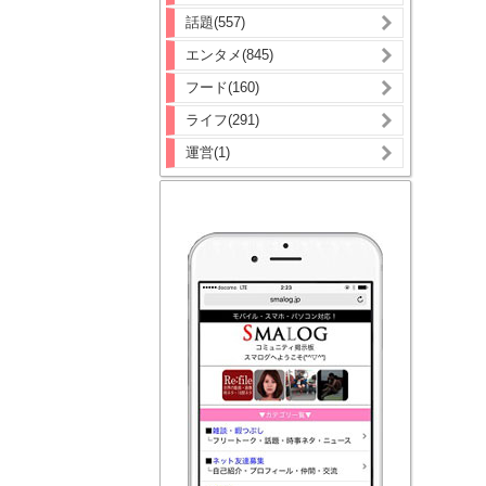
話題(557)
エンタメ(845)
フード(160)
ライフ(291)
運営(1)