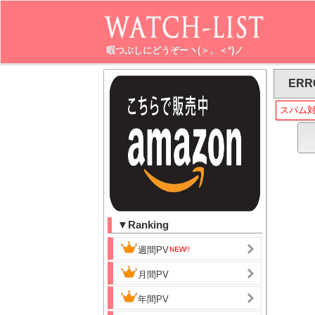
暇つぶしにどうぞーヽ(＞。＜*)ノ
ERR
スパム
▼Ranking
週間PV
月間PV
年間PV