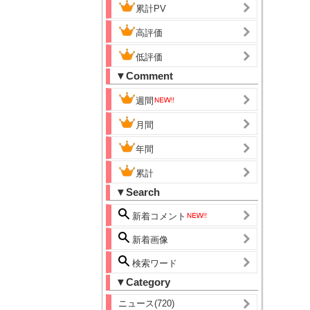
累計PV
高評価
低評価
▼Comment
週間
月間
年間
累計
▼Search
新着コメント
新着画像
検索ワード
▼Category
ニュース(720)