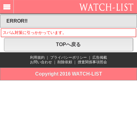
ERROR!!
スパム対策に引っかかっています。
TOPへ戻る
利用規約
｜
プライバシーポリシー
｜
広告掲載
お問い合わせ
｜
削除依頼
｜
捜査関係事項照会
Copyright 2016 WATCH-LIST