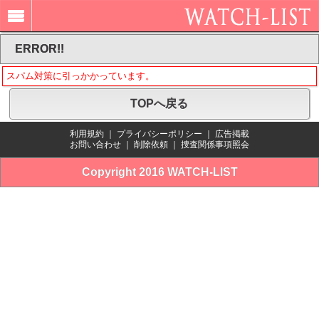
ERROR!!
スパム対策に引っかかっています。
TOPへ戻る
利用規約
｜
プライバシーポリシー
｜
広告掲載
お問い合わせ
｜
削除依頼
｜
捜査関係事項照会
Copyright 2016 WATCH-LIST