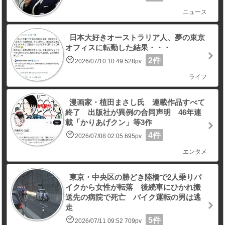
ニュース
日本大好きオーストラリア人、夢の東京
オフィスに転勤した結果・・・
2件
2026/07/10 10:49 528pv
ライフ
漫画家・植田まさし氏 連載作品すべて
終了 出版社が異例の合同声明 46年連
載「かりあげクン」等3作
4件
2026/07/08 02:05 695pv
エンタメ
東京・中央区の勝どき陸橋で2人乗りバ
イクから女性が転落 後続車にひかれ搬
送先の病院で死亡 バイク運転の男は逃
走
5件
2026/07/11 09:52 709pv