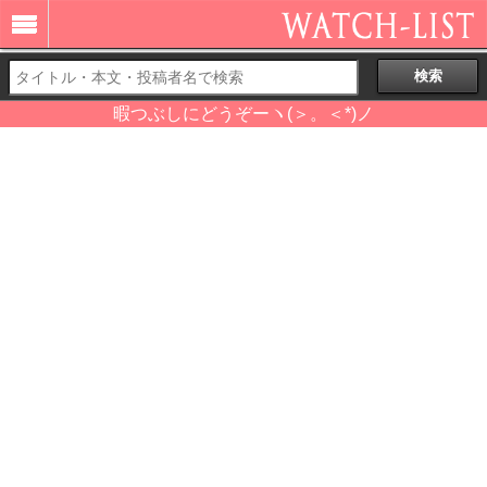
暇つぶしにどうぞーヽ(＞。＜*)ノ