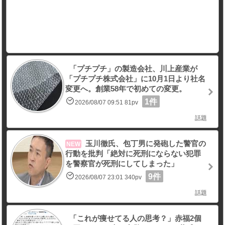
「プチプチ」の製造会社、川上産業が
「プチプチ株式会社」に10月1日より社名
変更へ。創業58年で初めての変更。
1件
2026/08/07 09:51 81pv
話題
玉川徹氏、包丁男に発砲した警官の
NEW
行動を批判「絶対に死刑にならない犯罪
を警察官が死刑にしてしまった」
9件
2026/08/07 23:01 340pv
話題
「これが痩せてる人の思考？」赤福2個