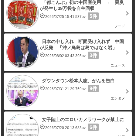
「都こんぶ」初の中国産使用 → 異臭
が発生し39万袋を自主回収
5件
2026/07/25 15:41 537pv
フード
日本の申し入れ 断固受け入れず 中国
が反発 「沖ノ鳥島は島ではなく岩」
3件
2026/08/02 03:43 395pv
ニュース
ダウンタウン松本人志、がんを告白
9件
2026/07/31 21:29 759pv
エンタメ
女子陸上のエロいカメラワークが禁止に
6件
2026/07/20 20:13 683pv