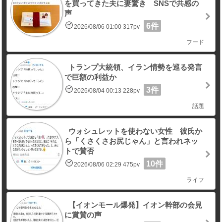
を買ってきた夫に妻驚き SNSで共感の
声
6件
2026/08/06 01:00 317pv
フード
トランプ大統領、イラン情勢を巡る発言
で巨額の利益か
3件
2026/08/04 00:13 228pv
話題
ウォシュレットを使わない女性 彼氏か
ら「くさくさお尻じゃん」と言われネッ
トで賛否
10件
2026/08/06 02:29 475pv
ライフ
【イオンモール爆発】イオン幹部の会見
に賞賛の声