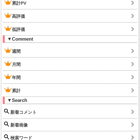
累計PV
高評価
低評価
▼Comment
週間
月間
年間
累計
▼Search
新着コメント
新着画像
検索ワード