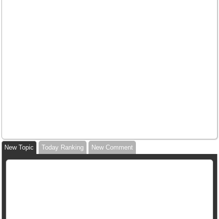
New Topic
Today Ranking
New Comment