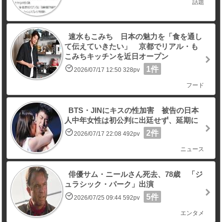
話題
速水もこみち 日本の魅力を「食を通し
て伝えていきたい」 京都でリアル・も
こみちキッチンを近日オープン
1件
2026/07/17 12:50 328pv
フード
BTS・JINにキスの性加害 被告の日本
人中年女性は初公判に出廷せず、延期に
2件
2026/07/17 22:08 492pv
ニュース
俳優サム・ニールさん死去、78歳 「ジ
ュラシック・パーク」出演
5件
2026/07/25 09:44 592pv
エンタメ