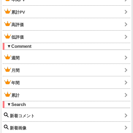
累計PV
高評価
低評価
▼Comment
週間
月間
年間
累計
▼Search
新着コメント
新着画像