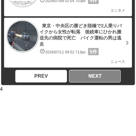
4件
2026/07/08 02:05 703pv
エンタメ
東京・中央区の勝どき陸橋で2人乗りバ
イクから女性が転落 後続車にひかれ搬
送先の病院で死亡 バイク運転の男は逃
走
5件
2026/07/11 09:52 713pv
ニュース
PREV
NEXT
4