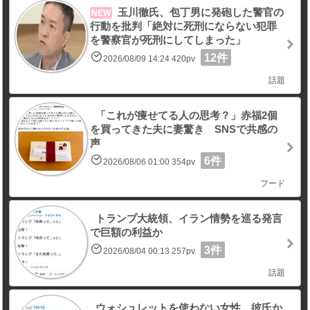
玉川徹氏、包丁男に発砲した警官の
NEW
行動を批判「絶対に死刑にならない犯罪
を警察官が死刑にしてしまった」
12件
2026/08/09 14:24 420pv
話題
「これが痩せてる人の思考？」赤福2個
を買ってきた夫に妻驚き SNSで共感の
声
6件
2026/08/06 01:00 354pv
フード
トランプ大統領、イラン情勢を巡る発言
で巨額の利益か
3件
2026/08/04 00:13 257pv
話題
ウォシュレットを使わない女性 彼氏か