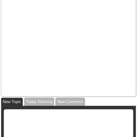
New Topic
Today Ranking
New Comment