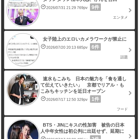
9件
2026/07/31 21:29 769pv
エンタメ
女子陸上のエロいカメラワークが禁止に
6件
2026/07/20 20:13 685pv
話題
速水もこみち 日本の魅力を「食を通し
て伝えていきたい」 京都でリアル・も
こみちキッチンを近日オープン
1件
2026/07/17 12:50 329pv
フード
BTS・JINにキスの性加害 被告の日本
人中年女性は初公判に出廷せず、延期に