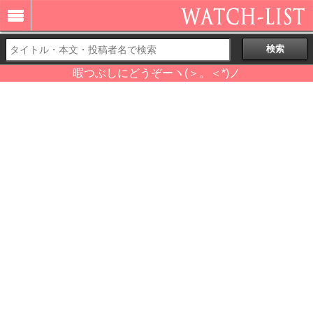
暇つぶしにどうぞーヽ(＞。＜*)ノ