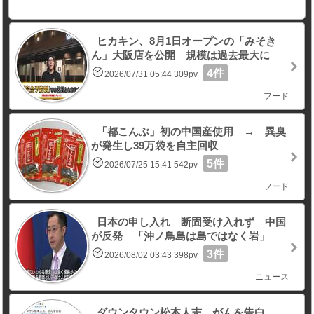
ヒカキン、8月1日オープンの「みそき
ん」大阪店を公開 規模は過去最大に
4件
2026/07/31 05:44 309pv
フード
「都こんぶ」初の中国産使用 → 異臭
が発生し39万袋を自主回収
5件
2026/07/25 15:41 542pv
フード
日本の申し入れ 断固受け入れず 中国
が反発 「沖ノ鳥島は島ではなく岩」
3件
2026/08/02 03:43 398pv
ニュース
ダウンタウン松本人志、がんを告白