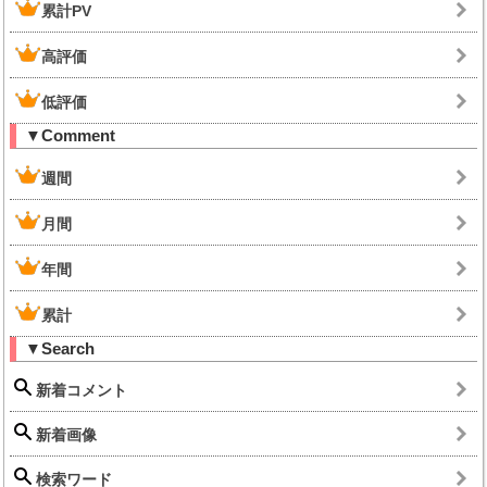
累計PV
高評価
低評価
▼Comment
週間
月間
年間
累計
▼Search
新着コメント
新着画像
検索ワード