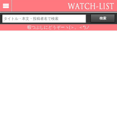
暇つぶしにどうぞーヽ(＞。＜*)ノ