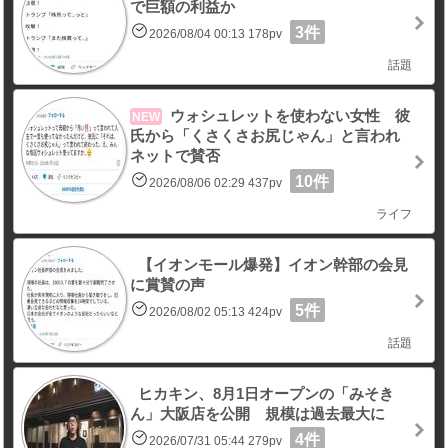
で巨額の利益か
3件
2026/08/04 00:13 178pv
話題
ウォシュレットを使わない女性 彼
NEW
氏から「くさくさお尻じゃん」と言われ
ネットで賛否
10件
2026/08/06 02:29 437pv
ライフ
【イオンモール爆発】イオン幹部の会見
に賞賛の声
5件
2026/08/02 05:13 424pv
話題
ヒカキン、8月1日オープンの「みそき
ん」大阪店を公開 規模は過去最大に
4件
2026/07/31 05:44 279pv