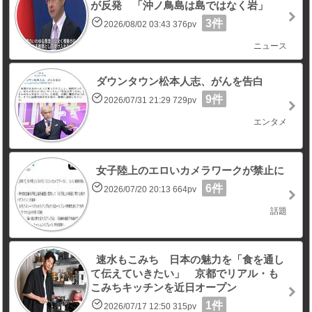
が反発 「沖ノ鳥島は島ではなく岩」
3件
2026/08/02 03:43 376pv
ニュース
ダウンタウン松本人志、がんを告白
9件
2026/07/31 21:29 729pv
エンタメ
女子陸上のエロいカメラワークが禁止に
6件
2026/07/20 20:13 664pv
話題
速水もこみち 日本の魅力を「食を通し
て伝えていきたい」 京都でリアル・も
こみちキッチンを近日オープン
1件
2026/07/17 12:50 315pv