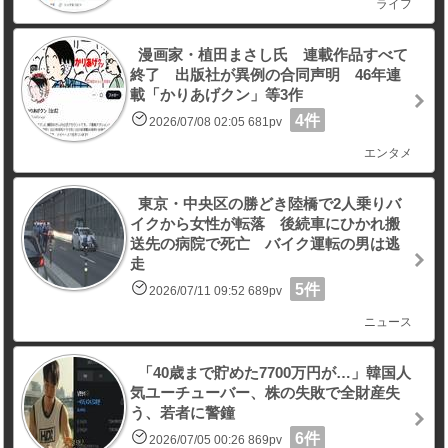
ライフ
漫画家・植田まさし氏 連載作品すべて
終了 出版社が異例の合同声明 46年連
載「かりあげクン」等3作
4件
2026/07/08 02:05 681pv
エンタメ
東京・中央区の勝どき陸橋で2人乗りバ
イクから女性が転落 後続車にひかれ搬
送先の病院で死亡 バイク運転の男は逃
走
5件
2026/07/11 09:52 689pv
ニュース
「40歳まで貯めた7700万円が…」韓国人
気ユーチューバー、株の失敗で全財産失
う、若者に警鐘
6件
2026/07/05 00:26 869pv