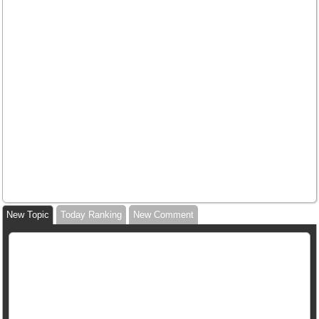
New Topic
Today Ranking
New Comment