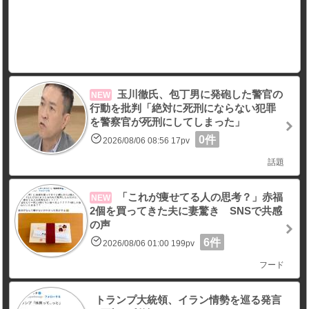
玉川徹氏、包丁男に発砲した警官の
NEW
行動を批判「絶対に死刑にならない犯罪
を警察官が死刑にしてしまった」
0件
2026/08/06 08:56 17pv
話題
「これが痩せてる人の思考？」赤福
NEW
2個を買ってきた夫に妻驚き SNSで共感
の声
6件
2026/08/06 01:00 199pv
フード
トランプ大統領、イラン情勢を巡る発言