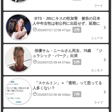
フード
BTS・JINにキスの性加害 被告の日本
人中年女性は初公判に出廷せず、延期に
2件
2026/07/17 22:08 471pv
ニュース
俳優サム・ニールさん死去、78歳 「ジ
ュラシック・パーク」出演
5件
2026/07/25 09:44 574pv
エンタメ
「スケルトン」＝「透明」って思ってる
人多くない？
7件
2026/07/15 06:48 434pv
ライフ