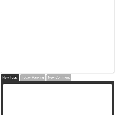
New Topic
Today Ranking
New Comment