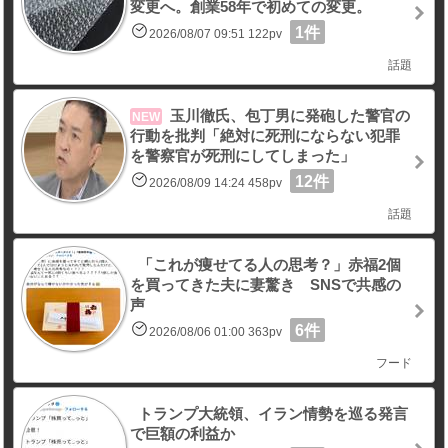
変更へ。創業58年で初めての変更。
1件
2026/08/07 09:51 122pv
話題
玉川徹氏、包丁男に発砲した警官の
NEW
行動を批判「絶対に死刑にならない犯罪
を警察官が死刑にしてしまった」
12件
2026/08/09 14:24 458pv
話題
「これが痩せてる人の思考？」赤福2個
を買ってきた夫に妻驚き SNSで共感の
声
6件
2026/08/06 01:00 363pv
フード
トランプ大統領、イラン情勢を巡る発言
で巨額の利益か