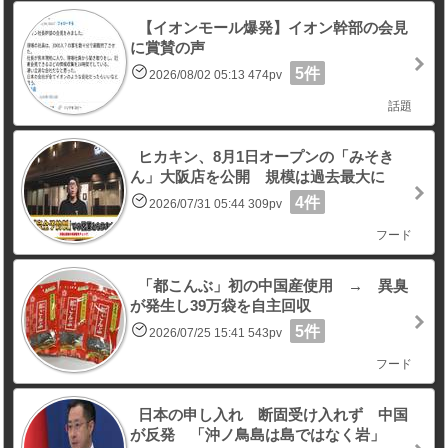
【イオンモール爆発】イオン幹部の会見
に賞賛の声
5件
2026/08/02 05:13 474pv
話題
ヒカキン、8月1日オープンの「みそき
ん」大阪店を公開 規模は過去最大に
4件
2026/07/31 05:44 309pv
フード
「都こんぶ」初の中国産使用 → 異臭
が発生し39万袋を自主回収
5件
2026/07/25 15:41 543pv
フード
日本の申し入れ 断固受け入れず 中国
が反発 「沖ノ鳥島は島ではなく岩」