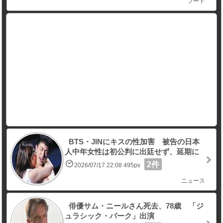
フード
BTS・JINにキスの性加害 被告の日本
人中年女性は初公判に出廷せず、延期に
2件
2026/07/17 22:08 495pv
ニュース
俳優サム・ニールさん死去、78歳 「ジ
ュラシック・パーク」出演