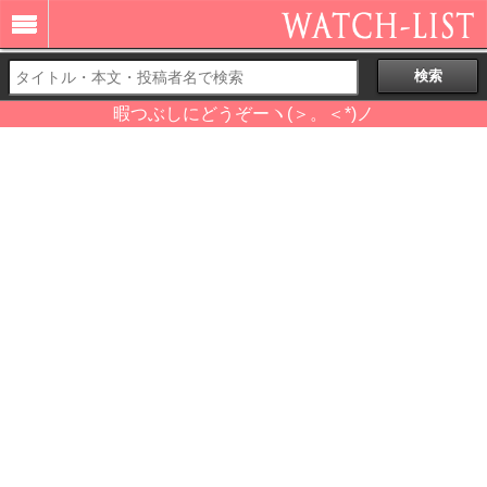
暇つぶしにどうぞーヽ(＞。＜*)ノ