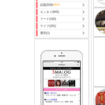
話題(558)
エンタメ(845)
フード(160)
ライフ(291)
運営(1)