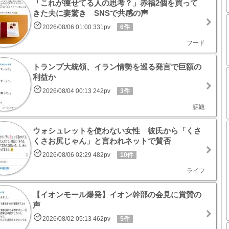
「これが痩せてる人の思考？」赤福2個を買って
きた夫に妻驚き SNSで共感の声
2026/08/06 01:00 331pv
6件
フード
トランプ大統領、イラン情勢を巡る発言で巨額の
利益か
2026/08/04 00:13 242pv
3件
話題
ウォシュレットを使わない女性 彼氏から「くさ
くさお尻じゃん」と言われネットで賛否
2026/08/06 02:29 482pv
10件
ライフ
【イオンモール爆発】イオン幹部の会見に賞賛の
声
2026/08/02 05:13 462pv
5件