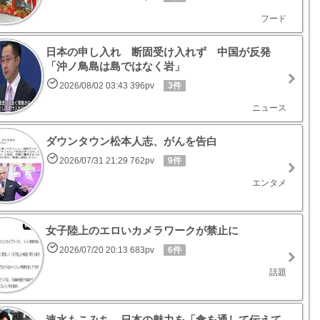
フード
日本の申し入れ 断固受け入れず 中国が反発
「沖ノ鳥島は島ではなく岩」
2026/08/02 03:43 396pv
3件
ニュース
ダウンタウン松本人志、がんを告白
2026/07/31 21:29 762pv
9件
エンタメ
女子陸上のエロいカメラワークが禁止に
2026/07/20 20:13 683pv
6件
話題
速水もこみち 日本の魅力を「食を通して伝えて