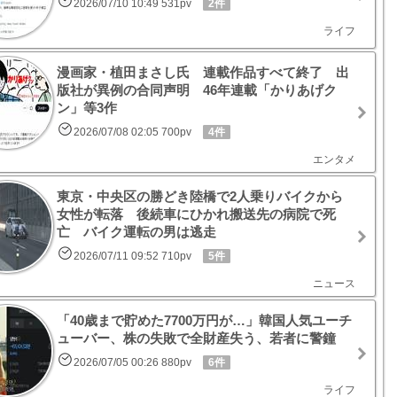
2026/07/10 10:49 531pv
2件
ライフ
漫画家・植田まさし氏 連載作品すべて終了 出
版社が異例の合同声明 46年連載「かりあげク
ン」等3作
2026/07/08 02:05 700pv
4件
エンタメ
東京・中央区の勝どき陸橋で2人乗りバイクから
女性が転落 後続車にひかれ搬送先の病院で死
亡 バイク運転の男は逃走
2026/07/11 09:52 710pv
5件
ニュース
「40歳まで貯めた7700万円が…」韓国人気ユーチ
ューバー、株の失敗で全財産失う、若者に警鐘
2026/07/05 00:26 880pv
6件
ライフ