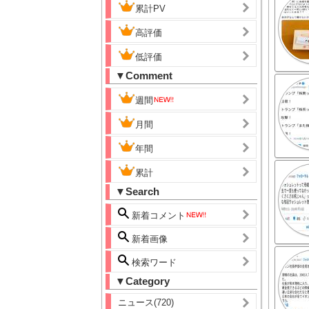
累計PV
高評価
低評価
▼Comment
週間
月間
年間
累計
▼Search
新着コメント
新着画像
検索ワード
▼Category
ニュース(720)