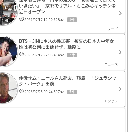
いきたい」 京都でリアル・もこみちキッチンを
近日オープン
2026/07/17 12:50 328pv
1件
フード
BTS・JINにキスの性加害 被告の日本人中年女
性は初公判に出廷せず、延期に
2026/07/17 22:08 494pv
2件
ニュース
俳優サム・ニールさん死去、78歳 「ジュラシッ
ク・パーク」出演
2026/07/25 09:44 597pv
5件
エンタメ