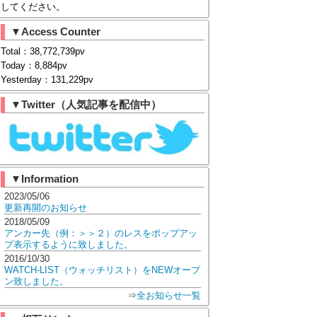
してください。
▼Access Counter
Total：38,772,739pv
Today：8,884pv
Yesterday：131,229pv
▼Twitter（人気記事を配信中）
▼Information
2023/05/06
更新再開のお知らせ
2018/05/09
アンカー先（例：＞＞２）のレスをポップアッ
プ表示するように致しました。
2016/10/30
WATCH-LIST（ウォッチリスト）をNEWオープ
ン致しました。
⇒
全お知らせ一覧