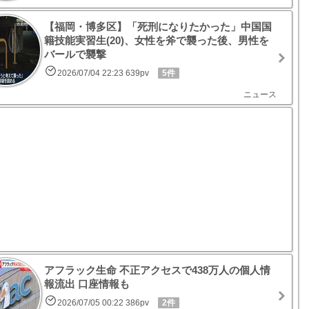
【福岡・博多区】「死刑になりたかった」中国国
籍技能実習生(20)、女性を斧で襲った後、男性を
バールで襲撃
2026/07/04 22:23 639pv
5件
ニュース
アフラック生命 不正アクセスで438万人の個人情
報流出 口座情報も
2026/07/05 00:22 386pv
2件