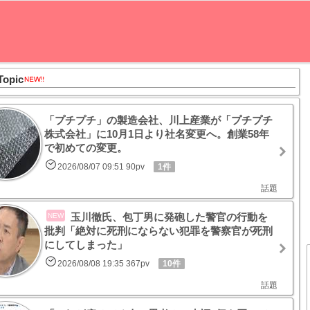
Topic
「プチプチ」の製造会社、川上産業が「プチプチ
株式会社」に10月1日より社名変更へ。創業58年
で初めての変更。
2026/08/07 09:51 90pv
1件
話題
玉川徹氏、包丁男に発砲した警官の行動を
NEW
批判「絶対に死刑にならない犯罪を警察官が死刑
にしてしまった」
2026/08/08 19:35 367pv
10件
話題