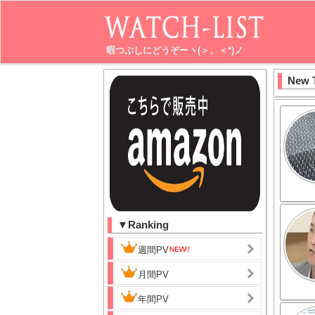
暇つぶしにどうぞーヽ(＞。＜*)ノ
New 
▼Ranking
週間PV
月間PV
年間PV