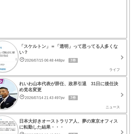
「スケルトン」＝「透明」って思ってる人多くな
い？
2026/07/15 06:48 448pv
7件
ライフ
れいわ山本代表が辞任、政界引退 31日に後任決
め党名変更
2026/07/14 21:43 497pv
7件
ニュース
日本大好きオーストラリア人、夢の東京オフィス
に転勤した結果・・・