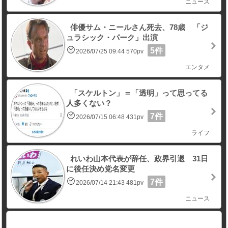
ニュース
俳優サム・ニールさん死去、78歳 「ジ
ュラシック・パーク」出演
5件
2026/07/25 09:44 570pv
エンタメ
「スケルトン」＝「透明」って思ってる
人多くない？
7件
2026/07/15 06:48 431pv
ライフ
れいわ山本代表が辞任、政界引退 31日
に後任決め党名変更
7件
2026/07/14 21:43 481pv
ニュース