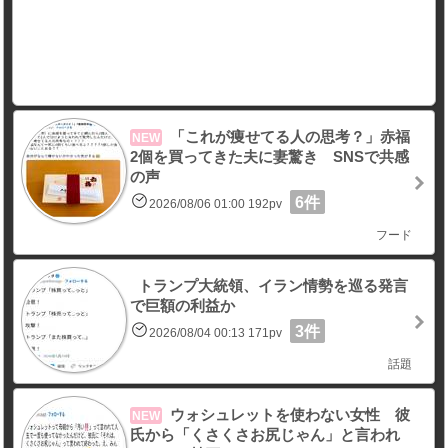
「これが痩せてる人の思考？」赤福
NEW
2個を買ってきた夫に妻驚き SNSで共感
の声
6件
2026/08/06 01:00 192pv
フード
トランプ大統領、イラン情勢を巡る発言
で巨額の利益か
3件
2026/08/04 00:13 171pv
話題
ウォシュレットを使わない女性 彼
NEW
氏から「くさくさお尻じゃん」と言われ