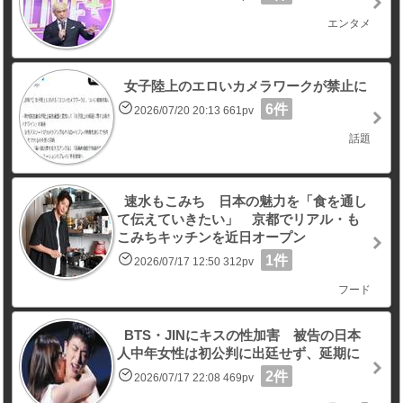
エンタメ
女子陸上のエロいカメラワークが禁止に
6件
2026/07/20 20:13 661pv
話題
速水もこみち 日本の魅力を「食を通し
て伝えていきたい」 京都でリアル・も
こみちキッチンを近日オープン
1件
2026/07/17 12:50 312pv
フード
BTS・JINにキスの性加害 被告の日本
人中年女性は初公判に出廷せず、延期に
2件
2026/07/17 22:08 469pv