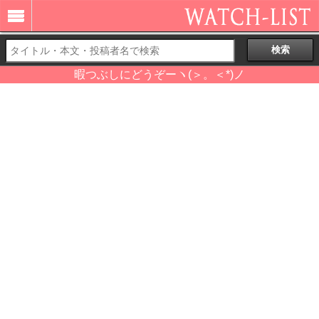
暇つぶしにどうぞーヽ(＞。＜*)ノ