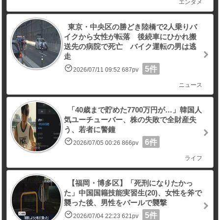
エンタメ
東京・中央区の勝どき陸橋で2人乗りバ
イクから女性が転落 後続車にひかれ搬
送先の病院で死亡 バイク運転の男は逃
走
5件
2026/07/11 09:52 687pv
ニュース
「40歳まで貯めた7700万円が…」韓国人
気ユーチューバー、株の失敗で全財産失
う、若者に警鐘
6件
2026/07/05 00:26 866pv
ライフ
【福岡・博多区】「死刑になりたかっ
た」中国国籍技能実習生(20)、女性を斧で
襲った後、男性をバールで襲撃
5件
2026/07/04 22:23 621pv