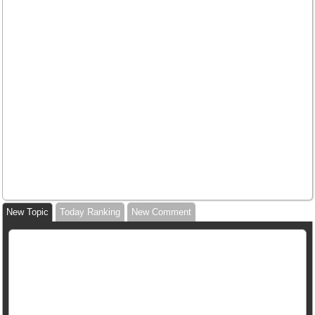
New Topic
Today Ranking
New Comment