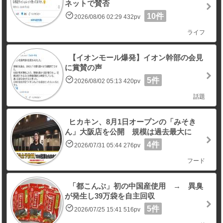
ネットで賛否
10件
2026/08/06 02:29 432pv
ライフ
【イオンモール爆発】イオン幹部の会見
に賞賛の声
5件
2026/08/02 05:13 420pv
話題
ヒカキン、8月1日オープンの「みそき
ん」大阪店を公開 規模は過去最大に
4件
2026/07/31 05:44 276pv
フード
「都こんぶ」初の中国産使用 → 異臭
が発生し39万袋を自主回収
5件
2026/07/25 15:41 516pv