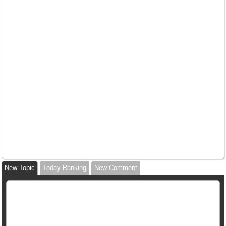
New Topic
Today Ranking
New Comment