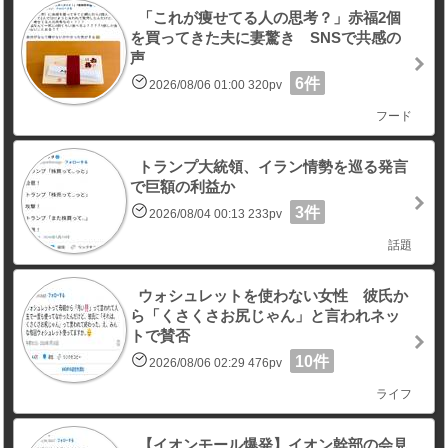
「これが痩せてる人の思考？」赤福2個
を買ってきた夫に妻驚き SNSで共感の
声
6件
2026/08/06 01:00 320pv
フード
トランプ大統領、イラン情勢を巡る発言
で巨額の利益か
3件
2026/08/04 00:13 233pv
話題
ウォシュレットを使わない女性 彼氏か
ら「くさくさお尻じゃん」と言われネッ
トで賛否
10件
2026/08/06 02:29 476pv
ライフ
【イオンモール爆発】イオン幹部の会見