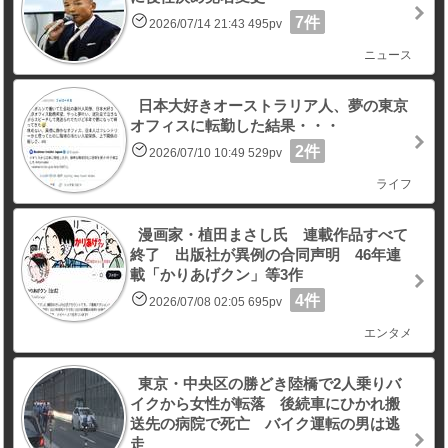
7件
2026/07/14 21:43 495pv
ニュース
日本大好きオーストラリア人、夢の東京
オフィスに転勤した結果・・・
2件
2026/07/10 10:49 529pv
ライフ
漫画家・植田まさし氏 連載作品すべて
終了 出版社が異例の合同声明 46年連
載「かりあげクン」等3作
4件
2026/07/08 02:05 695pv
エンタメ
東京・中央区の勝どき陸橋で2人乗りバ
イクから女性が転落 後続車にひかれ搬
送先の病院で死亡 バイク運転の男は逃
走