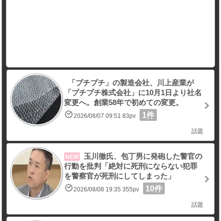
「プチプチ」の製造会社、川上産業が
「プチプチ株式会社」に10月1日より社名
変更へ。創業58年で初めての変更。
1件
2026/08/07 09:51 83pv
話題
玉川徹氏、包丁男に発砲した警官の
NEW
行動を批判「絶対に死刑にならない犯罪
を警察官が死刑にしてしまった」
10件
2026/08/08 19:35 355pv
話題