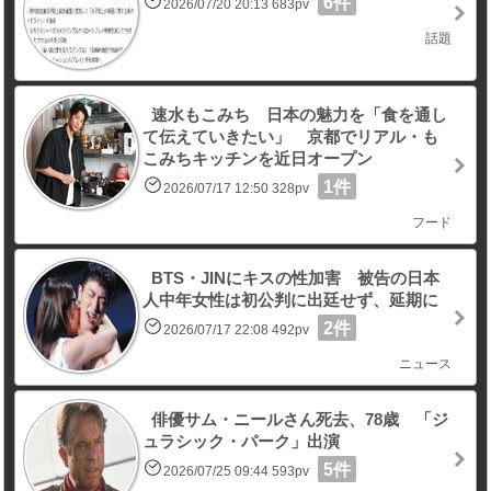
6件
2026/07/20 20:13 683pv
話題
速水もこみち 日本の魅力を「食を通し
て伝えていきたい」 京都でリアル・も
こみちキッチンを近日オープン
1件
2026/07/17 12:50 328pv
フード
BTS・JINにキスの性加害 被告の日本
人中年女性は初公判に出廷せず、延期に
2件
2026/07/17 22:08 492pv
ニュース
俳優サム・ニールさん死去、78歳 「ジ
ュラシック・パーク」出演
5件
2026/07/25 09:44 593pv