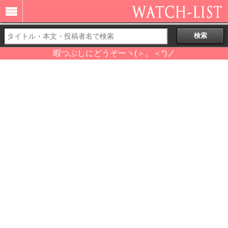
暇つぶしにどうぞーヽ(＞。＜*)ノ