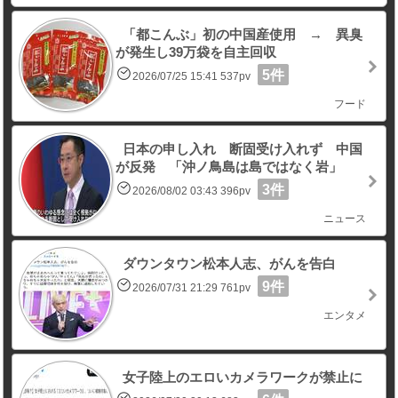
「都こんぶ」初の中国産使用 → 異臭
が発生し39万袋を自主回収
5件
2026/07/25 15:41 537pv
フード
日本の申し入れ 断固受け入れず 中国
が反発 「沖ノ鳥島は島ではなく岩」
3件
2026/08/02 03:43 396pv
ニュース
ダウンタウン松本人志、がんを告白
9件
2026/07/31 21:29 761pv
エンタメ
女子陸上のエロいカメラワークが禁止に