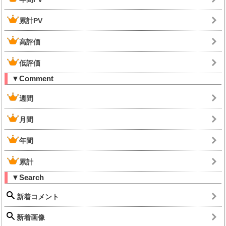
累計PV
高評価
低評価
▼Comment
週間
月間
年間
累計
▼Search
新着コメント
新着画像