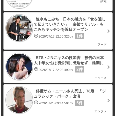
話題
速水もこみち 日本の魅力を「食を通し
て伝えていきたい」 京都でリアル・も
こみちキッチンを近日オープン
1件
2026/07/17 12:50 326pv
フード
BTS・JINにキスの性加害 被告の日本
人中年女性は初公判に出廷せず、延期に
2件
2026/07/17 22:08 490pv
ニュース
俳優サム・ニールさん死去、78歳 「ジ
ュラシック・パーク」出演
5件
2026/07/25 09:44 591pv
エンタメ