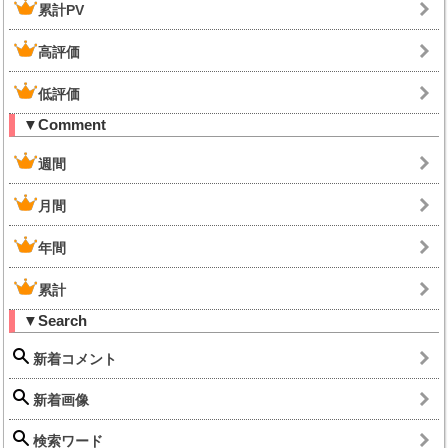
累計PV
高評価
低評価
▼Comment
週間
月間
年間
累計
▼Search
新着コメント
新着画像
検索ワード