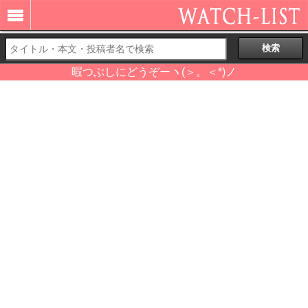
暇つぶしにどうぞーヽ(＞。＜*)ノ