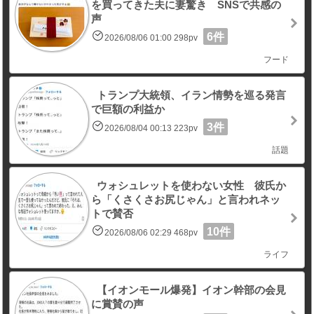
を買ってきた夫に妻驚き SNSで共感の
声
6件
2026/08/06 01:00 298pv
フード
トランプ大統領、イラン情勢を巡る発言
で巨額の利益か
3件
2026/08/04 00:13 223pv
話題
ウォシュレットを使わない女性 彼氏か
ら「くさくさお尻じゃん」と言われネッ
トで賛否
10件
2026/08/06 02:29 468pv
ライフ
【イオンモール爆発】イオン幹部の会見
に賞賛の声