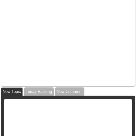
New Topic
Today Ranking
New Comment