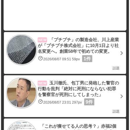
「プチプチ」の製造会社、川上産業
NEW
が「プチプチ株式会社」に10月1日より社
名変更へ。創業58年で初めての変更。
1件
2026/08/07 09:51 59pv
話題
玉川徹氏、包丁男に発砲した警官の
NEW
行動を批判「絶対に死刑にならない犯罪
を警察官が死刑にしてしまった」
9件
2026/08/07 23:01 297pv
話題
「これが痩せてる人の思考？」赤福2個