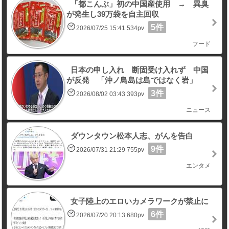
「都こんぶ」初の中国産使用 → 異臭
が発生し39万袋を自主回収
5件
2026/07/25 15:41 534pv
フード
日本の申し入れ 断固受け入れず 中国
が反発 「沖ノ鳥島は島ではなく岩」
3件
2026/08/02 03:43 393pv
ニュース
ダウンタウン松本人志、がんを告白
9件
2026/07/31 21:29 755pv
エンタメ
女子陸上のエロいカメラワークが禁止に
6件
2026/07/20 20:13 680pv