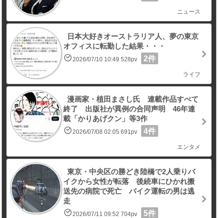
ニュース
日本大好きオーストラリア人、夢の東京
オフィスに転勤した結果・・・
2件
2026/07/10 10:49 528pv
ライフ
漫画家・植田まさし氏 連載作品すべて
終了 出版社が異例の合同声明 46年連
載「かりあげクン」等3作
4件
2026/07/08 02:05 691pv
エンタメ
東京・中央区の勝どき陸橋で2人乗りバ
イクから女性が転落 後続車にひかれ搬
送先の病院で死亡 バイク運転の男は逃
走
5件
2026/07/11 09:52 704pv