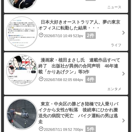
ニュース
日本大好きオーストラリア人、夢の東京
オフィスに転勤した結果・・・
2件
2026/07/10 10:49 523pv
ライフ
漫画家・植田まさし氏 連載作品すべて
終了 出版社が異例の合同声明 46年連
載「かりあげクン」等3作
4件
2026/07/08 02:05 684pv
エンタメ
東京・中央区の勝どき陸橋で2人乗りバ
イクから女性が転落 後続車にひかれ搬
送先の病院で死亡 バイク運転の男は逃
走
5件
2026/07/11 09:52 700pv