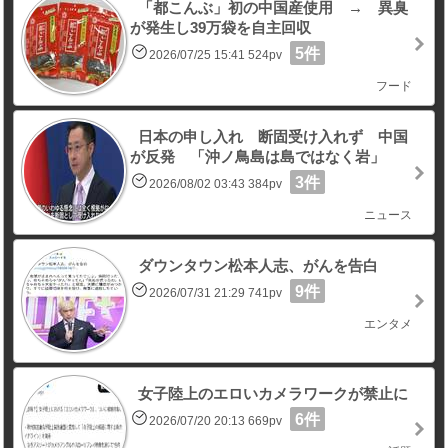
「都こんぶ」初の中国産使用 → 異臭
が発生し39万袋を自主回収
5件
2026/07/25 15:41 524pv
フード
日本の申し入れ 断固受け入れず 中国
が反発 「沖ノ鳥島は島ではなく岩」
3件
2026/08/02 03:43 384pv
ニュース
ダウンタウン松本人志、がんを告白
9件
2026/07/31 21:29 741pv
エンタメ
女子陸上のエロいカメラワークが禁止に
6件
2026/07/20 20:13 669pv