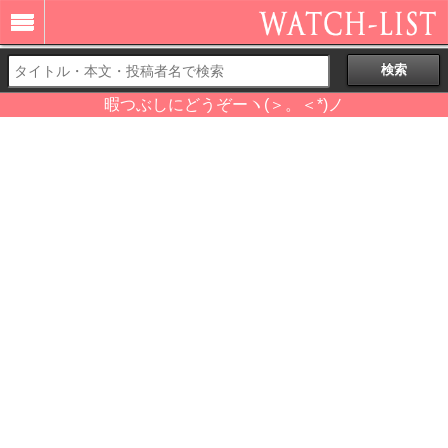
暇つぶしにどうぞーヽ(＞。＜*)ノ