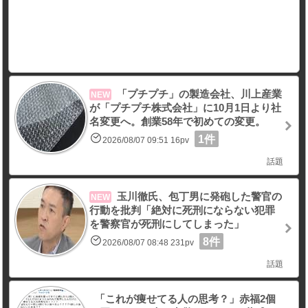
「プチプチ」の製造会社、川上産業
NEW
が「プチプチ株式会社」に10月1日より社
名変更へ。創業58年で初めての変更。
1件
2026/08/07 09:51 16pv
話題
玉川徹氏、包丁男に発砲した警官の
NEW
行動を批判「絶対に死刑にならない犯罪
を警察官が死刑にしてしまった」
8件
2026/08/07 08:48 231pv
話題
「これが痩せてる人の思考？」赤福2個