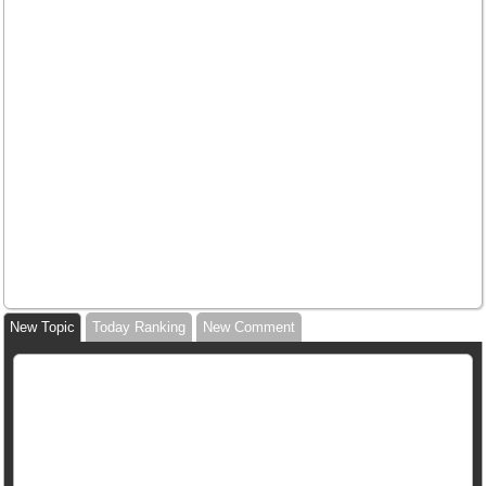
New Topic
Today Ranking
New Comment