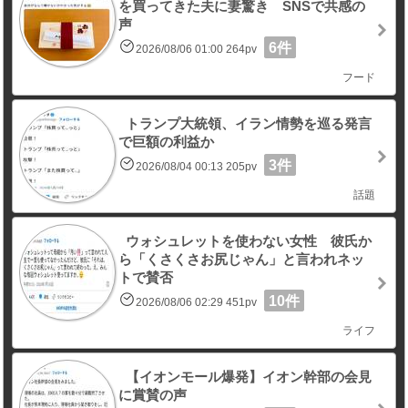
を買ってきた夫に妻驚き SNSで共感の
声
6件
2026/08/06 01:00 264pv
フード
トランプ大統領、イラン情勢を巡る発言
で巨額の利益か
3件
2026/08/04 00:13 205pv
話題
ウォシュレットを使わない女性 彼氏か
ら「くさくさお尻じゃん」と言われネッ
トで賛否
10件
2026/08/06 02:29 451pv
ライフ
【イオンモール爆発】イオン幹部の会見
に賞賛の声