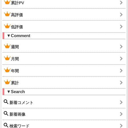
累計PV
高評価
低評価
▼Comment
週間
月間
年間
累計
▼Search
新着コメント
新着画像
検索ワード