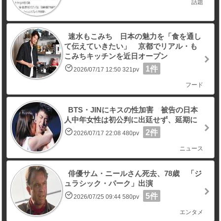
話題
速水もこみち 日本の魅力を「食を通し
て伝えていきたい」 京都でリアル・も
こみちキッチンを近日オープン
1件
2026/07/17 12:50 321pv
フード
BTS・JINにキスの性加害 被告の日本
人中年女性は初公判に出廷せず、延期に
2件
2026/07/17 22:08 480pv
ニュース
俳優サム・ニールさん死去、78歳 「ジ
ュラシック・パーク」出演
5件
2026/07/25 09:44 580pv
エンタメ