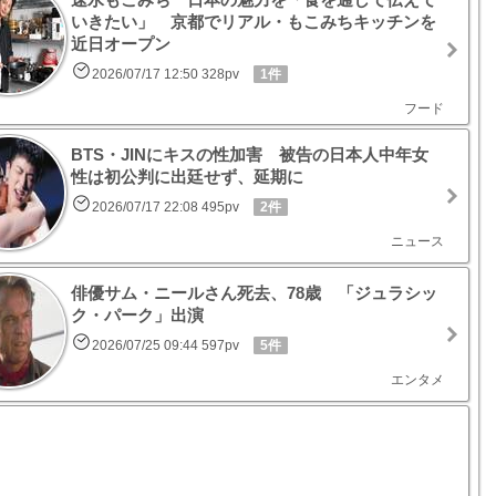
いきたい」 京都でリアル・もこみちキッチンを
近日オープン
2026/07/17 12:50 328pv
1件
フード
BTS・JINにキスの性加害 被告の日本人中年女
性は初公判に出廷せず、延期に
2026/07/17 22:08 495pv
2件
ニュース
俳優サム・ニールさん死去、78歳 「ジュラシッ
ク・パーク」出演
2026/07/25 09:44 597pv
5件
エンタメ