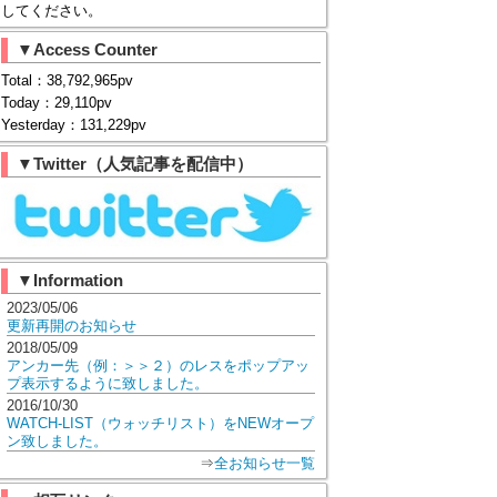
してください。
▼Access Counter
Total：38,792,965pv
Today：29,110pv
Yesterday：131,229pv
▼Twitter（人気記事を配信中）
▼Information
2023/05/06
更新再開のお知らせ
2018/05/09
アンカー先（例：＞＞２）のレスをポップアッ
プ表示するように致しました。
2016/10/30
WATCH-LIST（ウォッチリスト）をNEWオープ
ン致しました。
⇒
全お知らせ一覧