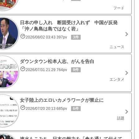
フード
日本の申し入れ 断固受け入れず 中国が反発
「沖ノ鳥島は島ではなく岩」
2026/08/02 03:43 397pv
3件
ニュース
ダウンタウン松本人志、がんを告白
2026/07/31 21:29 764pv
9件
エンタメ
女子陸上のエロいカメラワークが禁止に
2026/07/20 20:13 685pv
6件
話題
速水もこみち 日本の魅力を「食を通して伝えて