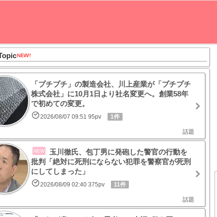
Topic
「プチプチ」の製造会社、川上産業が「プチプチ
株式会社」に10月1日より社名変更へ。創業58年
で初めての変更。
2026/08/07 09:51 95pv
1件
話題
玉川徹氏、包丁男に発砲した警官の行動を
NEW
批判「絶対に死刑にならない犯罪を警察官が死刑
にしてしまった」
2026/08/09 02:40 375pv
11件
話題