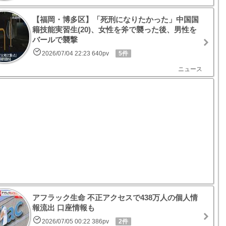
【福岡・博多区】「死刑になりたかった」中国国
籍技能実習生(20)、女性を斧で襲った後、男性を
バールで襲撃
2026/07/04 22:23 640pv
5件
ニュース
アフラック生命 不正アクセスで438万人の個人情
報流出 口座情報も
2026/07/05 00:22 386pv
2件