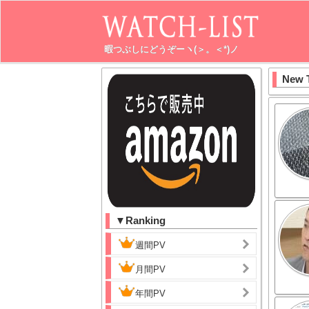
暇つぶしにどうぞーヽ(＞。＜*)ノ
New 
▼Ranking
週間PV
月間PV
年間PV