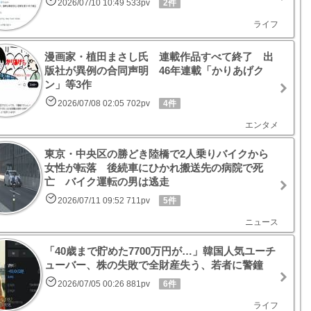
2026/07/10 10:49 533pv
2件
ライフ
漫画家・植田まさし氏 連載作品すべて終了 出
版社が異例の合同声明 46年連載「かりあげク
ン」等3作
2026/07/08 02:05 702pv
4件
エンタメ
東京・中央区の勝どき陸橋で2人乗りバイクから
女性が転落 後続車にひかれ搬送先の病院で死
亡 バイク運転の男は逃走
2026/07/11 09:52 711pv
5件
ニュース
「40歳まで貯めた7700万円が…」韓国人気ユーチ
ューバー、株の失敗で全財産失う、若者に警鐘
2026/07/05 00:26 881pv
6件
ライフ