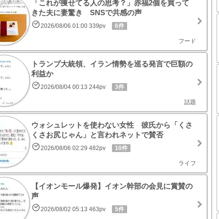
「これが痩せてる人の思考？」赤福2個を買って
きた夫に妻驚き SNSで共感の声
2026/08/06 01:00 339pv
6件
フード
トランプ大統領、イラン情勢を巡る発言で巨額の
利益か
2026/08/04 00:13 244pv
3件
話題
ウォシュレットを使わない女性 彼氏から「くさ
くさお尻じゃん」と言われネットで賛否
2026/08/06 02:29 482pv
10件
ライフ
【イオンモール爆発】イオン幹部の会見に賞賛の
声
2026/08/02 05:13 463pv
5件