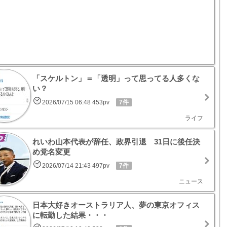
「スケルトン」＝「透明」って思ってる人多くな
い？
2026/07/15 06:48 453pv
7件
ライフ
れいわ山本代表が辞任、政界引退 31日に後任決
め党名変更
2026/07/14 21:43 497pv
7件
ニュース
日本大好きオーストラリア人、夢の東京オフィス
に転勤した結果・・・