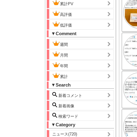
累計PV
高評価
低評価
▼Comment
週間
月間
年間
累計
▼Search
新着コメント
新着画像
検索ワード
▼Category
ニュース(720)