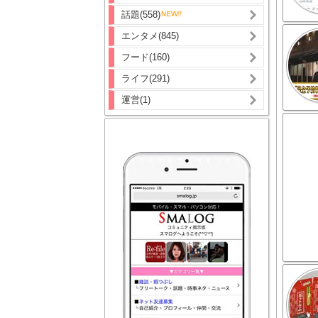
話題(558)
エンタメ(845)
フード(160)
ライフ(291)
運営(1)