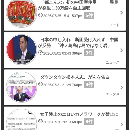
「都こんぶ」初の中国産使用 → 異臭
が発生し39万袋を自主回収
5件
2026/07/25 15:41 537pv
フード
日本の申し入れ 断固受け入れず 中国
が反発 「沖ノ鳥島は島ではなく岩」
3件
2026/08/02 03:43 396pv
ニュース
ダウンタウン松本人志、がんを告白
9件
2026/07/31 21:29 760pv
エンタメ
女子陸上のエロいカメラワークが禁止に
6件
2026/07/20 20:13 683pv