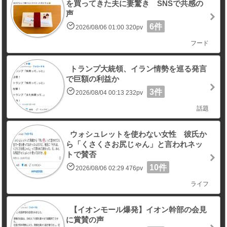
を買ってきた夫に妻驚き SNSで共感の
声
6件
2026/08/06 01:00 320pv
フード
トランプ大統領、イラン情勢を巡る発言
で巨額の利益か
3件
2026/08/04 00:13 232pv
話題
ウォシュレットを使わない女性 彼氏か
ら「くさくさお尻じゃん」と言われネッ
トで賛否
10件
2026/08/06 02:29 476pv
ライフ
【イオンモール爆発】イオン幹部の会見
に賞賛の声