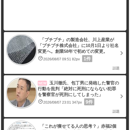
「プチプチ」の製造会社、川上産業が
「プチプチ株式会社」に10月1日より社名
変更へ。創業58年で初めての変更。
1件
2026/08/07 09:51 82pv
話題
玉川徹氏、包丁男に発砲した警官の
NEW
行動を批判「絶対に死刑にならない犯罪
を警察官が死刑にしてしまった」
9件
2026/08/07 23:01 347pv
話題
「これが痩せてる人の思考？」赤福2個