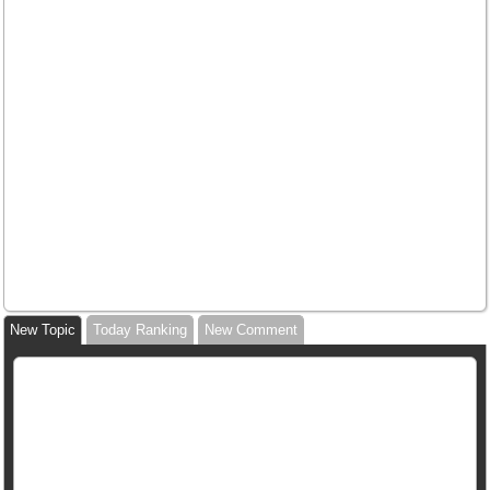
New Topic
Today Ranking
New Comment