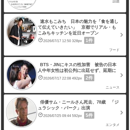
話題
速水もこみち 日本の魅力を「食を通し
て伝えていきたい」 京都でリアル・も
こみちキッチンを近日オープン
1件
2026/07/17 12:50 328pv
フード
BTS・JINにキスの性加害 被告の日本
人中年女性は初公判に出廷せず、延期に
2件
2026/07/17 22:08 492pv
ニュース
俳優サム・ニールさん死去、78歳 「ジ
ュラシック・パーク」出演
5件
2026/07/25 09:44 592pv
エンタメ