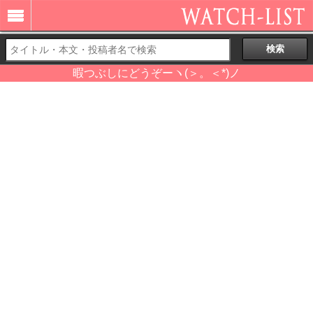
暇つぶしにどうぞーヽ(＞。＜*)ノ