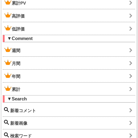
累計PV
高評価
低評価
▼Comment
週間
月間
年間
累計
▼Search
新着コメント
新着画像
検索ワード