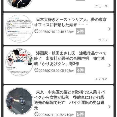
ニュース
日本大好きオーストラリア人、夢の東京
オフィスに転勤した結果・・・
2件
2026/07/10 10:49 528pv
ライフ
漫画家・植田まさし氏 連載作品すべて
終了 出版社が異例の合同声明 46年連
載「かりあげクン」等3作
4件
2026/07/08 02:05 695pv
エンタメ
東京・中央区の勝どき陸橋で2人乗りバ
イクから女性が転落 後続車にひかれ搬
送先の病院で死亡 バイク運転の男は逃
走
5件
2026/07/11 09:52 710pv