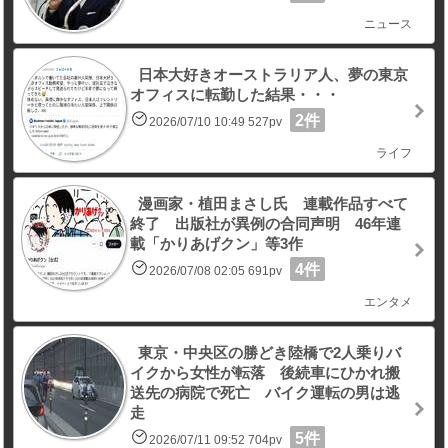
ニュース
日本大好きオーストラリア人、夢の東京
オフィスに転勤した結果・・・
2件
2026/07/10 10:49 527pv
ライフ
漫画家・植田まさし氏 連載作品すべて
終了 出版社が異例の合同声明 46年連
載「かりあげクン」等3作
4件
2026/07/08 02:05 691pv
エンタメ
東京・中央区の勝どき陸橋で2人乗りバ
イクから女性が転落 後続車にひかれ搬
送先の病院で死亡 バイク運転の男は逃
走
5件
2026/07/11 09:52 704pv