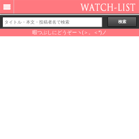
暇つぶしにどうぞーヽ(＞。＜*)ノ