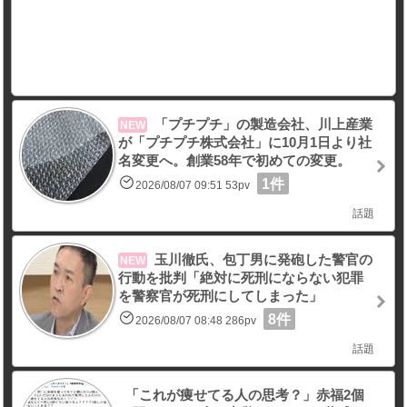
「プチプチ」の製造会社、川上産業
NEW
が「プチプチ株式会社」に10月1日より社
名変更へ。創業58年で初めての変更。
1件
2026/08/07 09:51 53pv
話題
玉川徹氏、包丁男に発砲した警官の
NEW
行動を批判「絶対に死刑にならない犯罪
を警察官が死刑にしてしまった」
8件
2026/08/07 08:48 286pv
話題
「これが痩せてる人の思考？」赤福2個