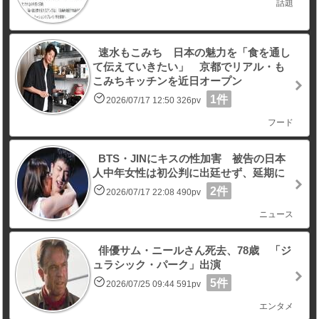
話題
速水もこみち 日本の魅力を「食を通し
て伝えていきたい」 京都でリアル・も
こみちキッチンを近日オープン
1件
2026/07/17 12:50 326pv
フード
BTS・JINにキスの性加害 被告の日本
人中年女性は初公判に出廷せず、延期に
2件
2026/07/17 22:08 490pv
ニュース
俳優サム・ニールさん死去、78歳 「ジ
ュラシック・パーク」出演
5件
2026/07/25 09:44 591pv
エンタメ