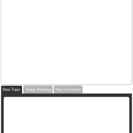
New Topic
Today Ranking
New Comment