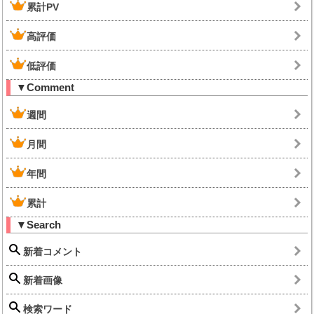
累計PV
高評価
低評価
▼Comment
週間
月間
年間
累計
▼Search
新着コメント
新着画像
検索ワード