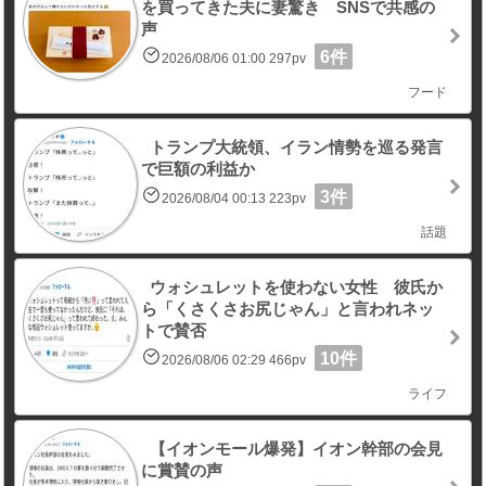
を買ってきた夫に妻驚き SNSで共感の
声
6件
2026/08/06 01:00 297pv
フード
トランプ大統領、イラン情勢を巡る発言
で巨額の利益か
3件
2026/08/04 00:13 223pv
話題
ウォシュレットを使わない女性 彼氏か
ら「くさくさお尻じゃん」と言われネッ
トで賛否
10件
2026/08/06 02:29 466pv
ライフ
【イオンモール爆発】イオン幹部の会見
に賞賛の声