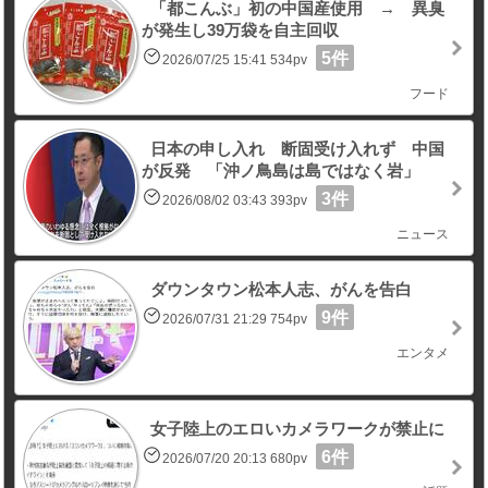
「都こんぶ」初の中国産使用 → 異臭
が発生し39万袋を自主回収
5件
2026/07/25 15:41 534pv
フード
日本の申し入れ 断固受け入れず 中国
が反発 「沖ノ鳥島は島ではなく岩」
3件
2026/08/02 03:43 393pv
ニュース
ダウンタウン松本人志、がんを告白
9件
2026/07/31 21:29 754pv
エンタメ
女子陸上のエロいカメラワークが禁止に
6件
2026/07/20 20:13 680pv