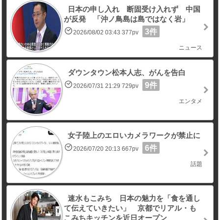
日本の申し入れ 断固受け入れず 中国
が反発 「沖ノ鳥島は島ではなく岩」
3件
2026/08/02 03:43 377pv
ニュース
ダウンタウン松本人志、がんを告白
9件
2026/07/31 21:29 729pv
エンタメ
女子陸上のエロいカメラワークが禁止に
6件
2026/07/20 20:13 667pv
話題
速水もこみち 日本の魅力を「食を通し
て伝えていきたい」 京都でリアル・も
こみちキッチンを近日オープン