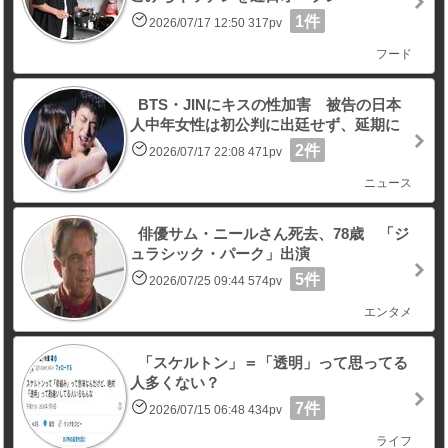
1件
2026/07/17 12:50 317pv
フード
BTS・JINにキスの性加害 被告の日本
人中年女性は初公判に出廷せず、延期に
2件
2026/07/17 22:08 471pv
ニュース
俳優サム・ニールさん死去、78歳 「ジ
ュラシック・パーク」出演
5件
2026/07/25 09:44 574pv
エンタメ
「スケルトン」＝「透明」って思ってる
人多くない？
7件
2026/07/15 06:48 434pv
ライフ