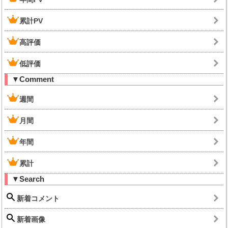
累計PV
高評価
低評価
▼Comment
週間
月間
年間
累計
▼Search
新着コメント
新着画像