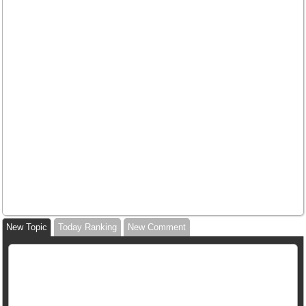
New Topic
Today Ranking
New Comment