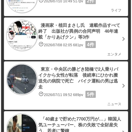
2件
2026/07/10 10:49 517pv
ライフ
漫画家・植田まさし氏 連載作品すべて
終了 出版社が異例の合同声明 46年連
載「かりあげクン」等3作
4件
2026/07/08 02:05 681pv
エンタメ
東京・中央区の勝どき陸橋で2人乗りバ
イクから女性が転落 後続車にひかれ搬
送先の病院で死亡 バイク運転の男は逃
走
5件
2026/07/11 09:52 689pv
ニュース
「40歳まで貯めた7700万円が…」韓国人
気ユーチューバー、株の失敗で全財産失
う、若者に警鐘