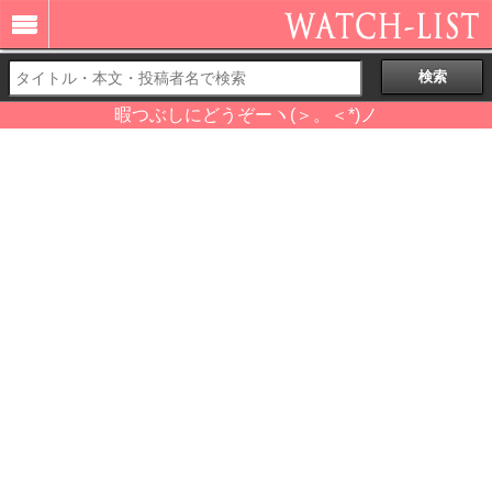
暇つぶしにどうぞーヽ(＞。＜*)ノ