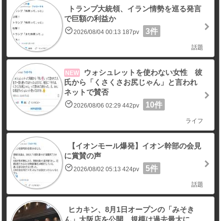
トランプ大統領、イラン情勢を巡る発言
で巨額の利益か
3件
2026/08/04 00:13 187pv
話題
ウォシュレットを使わない女性 彼
NEW
氏から「くさくさお尻じゃん」と言われ
ネットで賛否
10件
2026/08/06 02:29 442pv
ライフ
【イオンモール爆発】イオン幹部の会見
に賞賛の声
5件
2026/08/02 05:13 424pv
話題
ヒカキン、8月1日オープンの「みそき
ん」大阪店を公開 規模は過去最大に