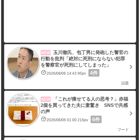
玉川徹氏、包丁男に発砲した警官の
NEW
行動を批判「絶対に死刑にならない犯罪
を警察官が死刑にしてしまった」
4件
2026/08/06 14:43 95pv
話題
「これが痩せてる人の思考？」赤福
NEW
2個を買ってきた夫に妻驚き SNSで共感
の声
6件
2026/08/06 01:00 216pv
フード