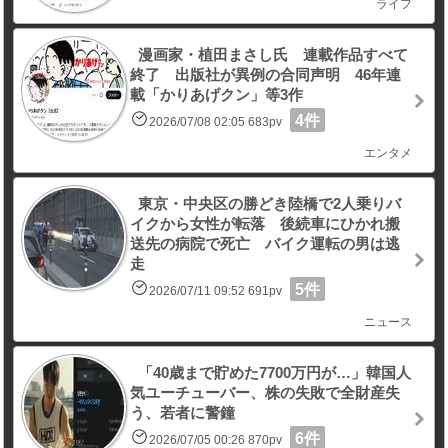
ライフ
漫画家・植田まさし氏 連載作品すべて
終了 出版社が異例の合同声明 46年連
載「かりあげクン」等3作
4件
2026/07/08 02:05 683pv
エンタメ
東京・中央区の勝どき陸橋で2人乗りバ
イクから女性が転落 後続車にひかれ搬
送先の病院で死亡 バイク運転の男は逃
走
5件
2026/07/11 09:52 691pv
ニュース
「40歳まで貯めた7700万円が…」韓国人
気ユーチューバー、株の失敗で全財産失
う、若者に警鐘
6件
2026/07/05 00:26 870pv