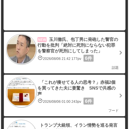
玉川徹氏、包丁男に発砲した警官の
NEW
行動を批判「絶対に死刑にならない犯罪
を警察官が死刑にしてしまった」
6件
2026/08/06 21:42 177pv
話題
「これが痩せてる人の思考？」赤福2個
を買ってきた夫に妻驚き SNSで共感の
声
6件
2026/08/06 01:00 243pv
フード
トランプ大統領、イラン情勢を巡る発言