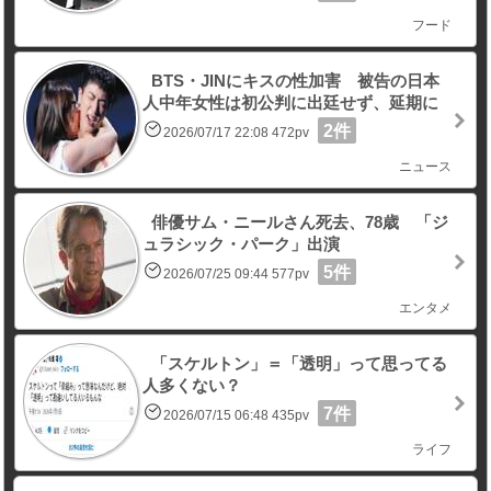
フード
BTS・JINにキスの性加害 被告の日本
人中年女性は初公判に出廷せず、延期に
2件
2026/07/17 22:08 472pv
ニュース
俳優サム・ニールさん死去、78歳 「ジ
ュラシック・パーク」出演
5件
2026/07/25 09:44 577pv
エンタメ
「スケルトン」＝「透明」って思ってる
人多くない？
7件
2026/07/15 06:48 435pv
ライフ