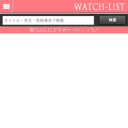
暇つぶしにどうぞーヽ(＞。＜*)ノ