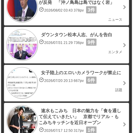
が反発 「沖ノ鳥島は島ではなく岩」
3件
2026/08/02 03:43 378pv
ニュース
ダウンタウン松本人志、がんを告白
9件
2026/07/31 21:29 736pv
エンタメ
女子陸上のエロいカメラワークが禁止に
6件
2026/07/20 20:13 667pv
話題
速水もこみち 日本の魅力を「食を通し
て伝えていきたい」 京都でリアル・も
こみちキッチンを近日オープン
1件
2026/07/17 12:50 317pv