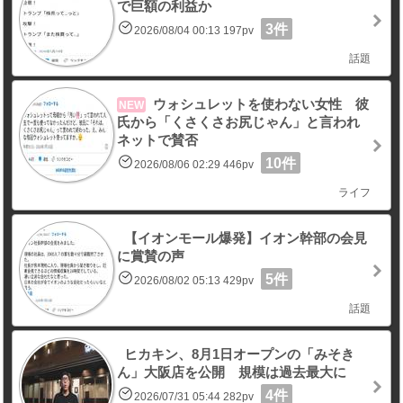
で巨額の利益か
3件
2026/08/04 00:13 197pv
話題
ウォシュレットを使わない女性 彼
NEW
氏から「くさくさお尻じゃん」と言われ
ネットで賛否
10件
2026/08/06 02:29 446pv
ライフ
【イオンモール爆発】イオン幹部の会見
に賞賛の声
5件
2026/08/02 05:13 429pv
話題
ヒカキン、8月1日オープンの「みそき
ん」大阪店を公開 規模は過去最大に
4件
2026/07/31 05:44 282pv