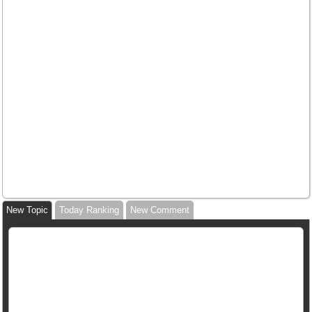
New Topic
Today Ranking
New Comment