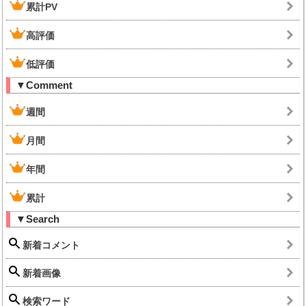
累計PV
高評価
低評価
▼Comment
週間
月間
年間
累計
▼Search
新着コメント
新着画像
検索ワード