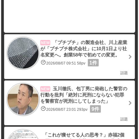
「プチプチ」の製造会社、川上産業
NEW
が「プチプチ株式会社」に10月1日より社
名変更へ。創業58年で初めての変更。
1件
2026/08/07 09:51 58pv
話題
玉川徹氏、包丁男に発砲した警官の
NEW
行動を批判「絶対に死刑にならない犯罪
を警察官が死刑にしてしまった」
9件
2026/08/07 23:01 293pv
話題
「これが痩せてる人の思考？」赤福2個