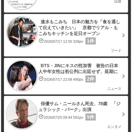
話題
速水もこみち 日本の魅力を「食を通し
て伝えていきたい」 京都でリアル・も
こみちキッチンを近日オープン
1件
2026/07/17 12:50 326pv
フード
BTS・JINにキスの性加害 被告の日本
人中年女性は初公判に出廷せず、延期に
2件
2026/07/17 22:08 490pv
ニュース
俳優サム・ニールさん死去、78歳 「ジ
ュラシック・パーク」出演
5件
2026/07/25 09:44 591pv
エンタメ