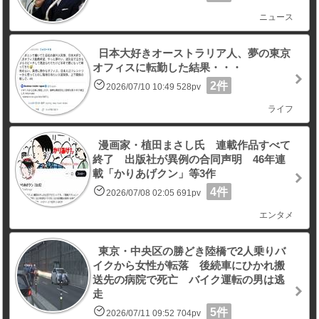
ニュース
日本大好きオーストラリア人、夢の東京
オフィスに転勤した結果・・・
2件
2026/07/10 10:49 528pv
ライフ
漫画家・植田まさし氏 連載作品すべて
終了 出版社が異例の合同声明 46年連
載「かりあげクン」等3作
4件
2026/07/08 02:05 691pv
エンタメ
東京・中央区の勝どき陸橋で2人乗りバ
イクから女性が転落 後続車にひかれ搬
送先の病院で死亡 バイク運転の男は逃
走
5件
2026/07/11 09:52 704pv