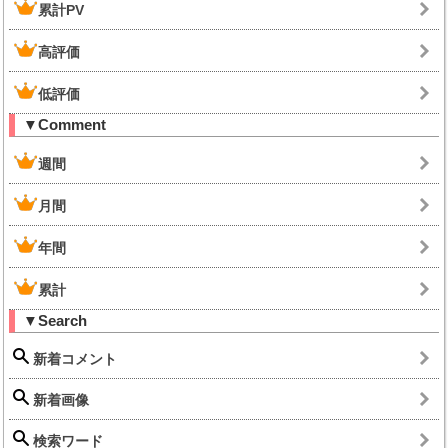
累計PV
高評価
低評価
▼Comment
週間
月間
年間
累計
▼Search
新着コメント
新着画像
検索ワード