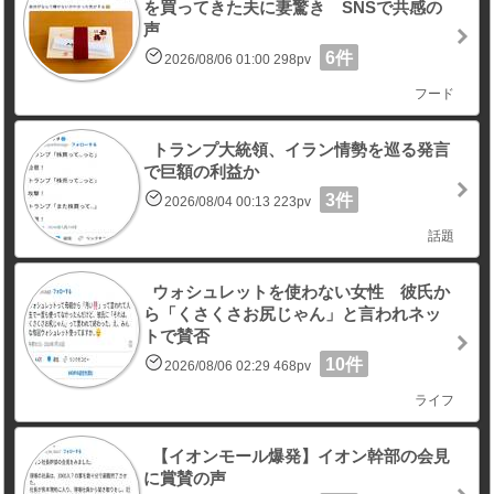
を買ってきた夫に妻驚き SNSで共感の
声
6件
2026/08/06 01:00 298pv
フード
トランプ大統領、イラン情勢を巡る発言
で巨額の利益か
3件
2026/08/04 00:13 223pv
話題
ウォシュレットを使わない女性 彼氏か
ら「くさくさお尻じゃん」と言われネッ
トで賛否
10件
2026/08/06 02:29 468pv
ライフ
【イオンモール爆発】イオン幹部の会見
に賞賛の声