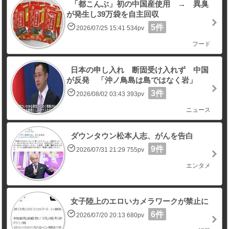
「都こんぶ」初の中国産使用 → 異臭
が発生し39万袋を自主回収
5件
2026/07/25 15:41 534pv
フード
日本の申し入れ 断固受け入れず 中国
が反発 「沖ノ鳥島は島ではなく岩」
3件
2026/08/02 03:43 393pv
ニュース
ダウンタウン松本人志、がんを告白
9件
2026/07/31 21:29 755pv
エンタメ
女子陸上のエロいカメラワークが禁止に
6件
2026/07/20 20:13 680pv