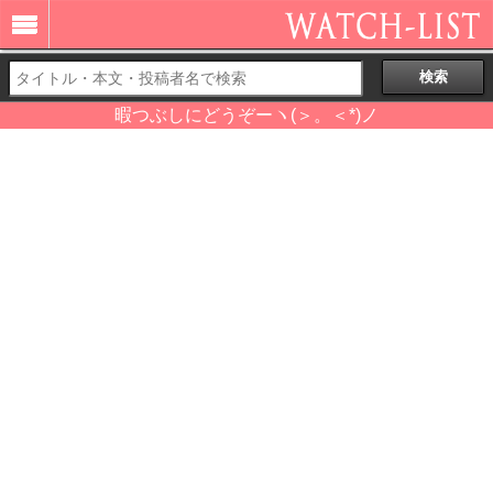
暇つぶしにどうぞーヽ(＞。＜*)ノ