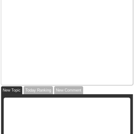
New Topic
Today Ranking
New Comment