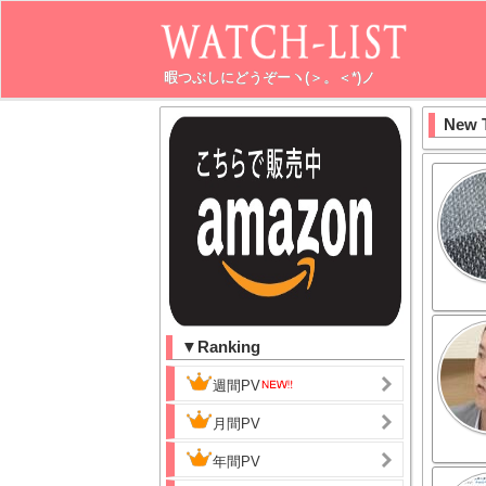
暇つぶしにどうぞーヽ(＞。＜*)ノ
New 
▼Ranking
週間PV
月間PV
年間PV