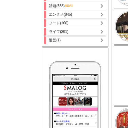
話題(558)
エンタメ(845)
フード(160)
ライフ(291)
運営(1)