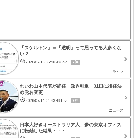
「スケルトン」＝「透明」って思ってる人多くな
い？
2026/07/15 06:48 436pv
7件
ライフ
れいわ山本代表が辞任、政界引退 31日に後任決
め党名変更
2026/07/14 21:43 491pv
7件
ニュース
日本大好きオーストラリア人、夢の東京オフィス
に転勤した結果・・・