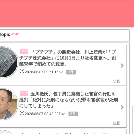
Topic
「プチプチ」の製造会社、川上産業が「プ
NEW
チプチ株式会社」に10月1日より社名変更へ。創
業58年で初めての変更。
2026/08/07 09:51 16pv
1件
話題
玉川徹氏、包丁男に発砲した警官の行動を
NEW
批判「絶対に死刑にならない犯罪を警察官が死刑
にしてしまった」
2026/08/07 08:48 231pv
8件
話題