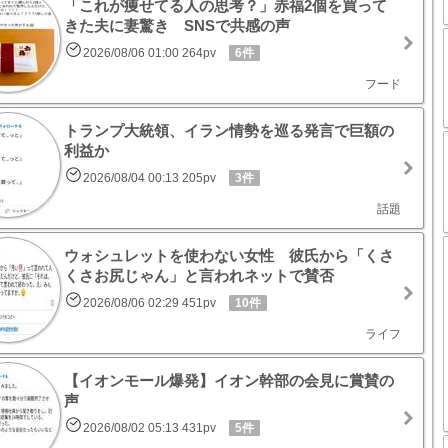
「これが痩せてる人の思考？」赤福2個を買って
きた夫に妻驚き SNSで共感の声
2026/08/06 01:00 264pv
6件
フード
トランプ大統領、イラン情勢を巡る発言で巨額の
利益か
2026/08/04 00:13 205pv
3件
話題
ウォシュレットを使わない女性 彼氏から「くさ
くさお尻じゃん」と言われネットで賛否
2026/08/06 02:29 451pv
10件
ライフ
【イオンモール爆発】イオン幹部の会見に賞賛の
声
2026/08/02 05:13 431pv
5件