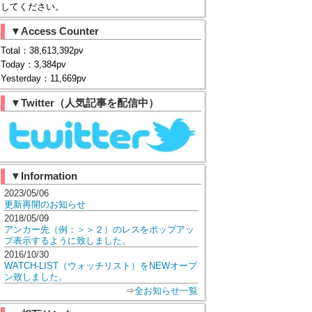
してください。
▼Access Counter
Total：38,613,392pv
Today：3,384pv
Yesterday：11,669pv
▼Twitter（人気記事を配信中）
▼Information
2023/05/06
更新再開のお知らせ
2018/05/09
アンカー先（例：＞＞２）のレスをポップアッ
プ表示するように致しました。
2016/10/30
WATCH-LIST（ウォッチリスト）をNEWオープ
ン致しました。
⇒
全お知らせ一覧