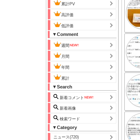
累計PV
高評価
低評価
▼Comment
週間
月間
年間
累計
▼Search
新着コメント
新着画像
検索ワード
▼Category
ニュース(720)