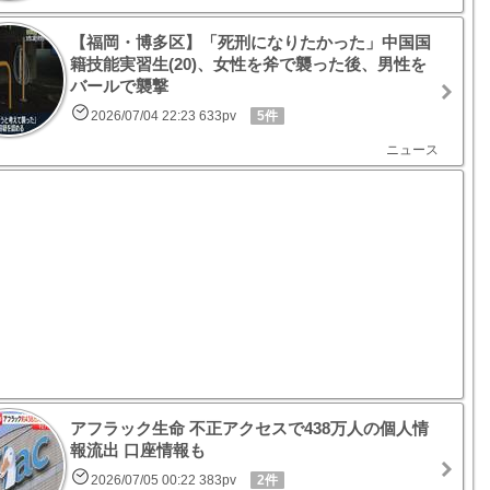
【福岡・博多区】「死刑になりたかった」中国国
籍技能実習生(20)、女性を斧で襲った後、男性を
バールで襲撃
2026/07/04 22:23 633pv
5件
ニュース
アフラック生命 不正アクセスで438万人の個人情
報流出 口座情報も
2026/07/05 00:22 383pv
2件