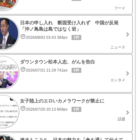
フード
日本の申し入れ 断固受け入れず 中国が反発
「沖ノ鳥島は島ではなく岩」
2026/08/02 03:43 384pv
3件
ニュース
ダウンタウン松本人志、がんを告白
2026/07/31 21:29 741pv
9件
エンタメ
女子陸上のエロいカメラワークが禁止に
2026/07/20 20:13 669pv
6件
話題
速水もこみち 日本の魅力を「食を通して伝えて