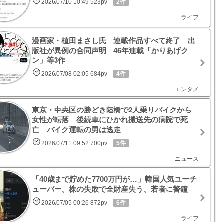
2026/07/10 10:49 523pv
2件
ライフ
漫画家・植田まさし氏 連載作品すべて終了 出
版社が異例の合同声明 46年連載「かりあげク
ン」等3作
2026/07/08 02:05 684pv
4件
エンタメ
東京・中央区の勝どき陸橋で2人乗りバイクから
女性が転落 後続車にひかれ搬送先の病院で死
亡 バイク運転の男は逃走
2026/07/11 09:52 700pv
5件
ニュース
「40歳まで貯めた7700万円が…」韓国人気ユーチ
ューバー、株の失敗で全財産失う、若者に警鐘
2026/07/05 00:26 872pv
6件
ライフ