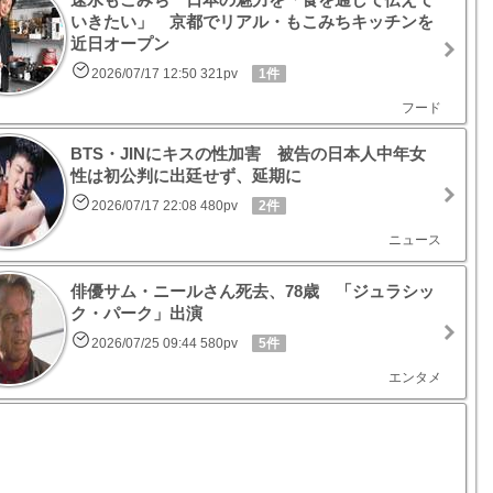
いきたい」 京都でリアル・もこみちキッチンを
近日オープン
2026/07/17 12:50 321pv
1件
フード
BTS・JINにキスの性加害 被告の日本人中年女
性は初公判に出廷せず、延期に
2026/07/17 22:08 480pv
2件
ニュース
俳優サム・ニールさん死去、78歳 「ジュラシッ
ク・パーク」出演
2026/07/25 09:44 580pv
5件
エンタメ