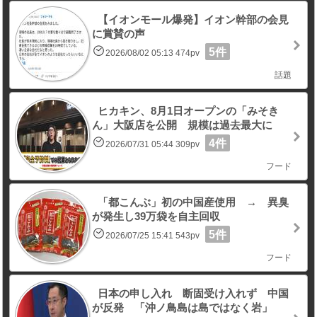
【イオンモール爆発】イオン幹部の会見
に賞賛の声
5件
2026/08/02 05:13 474pv
話題
ヒカキン、8月1日オープンの「みそき
ん」大阪店を公開 規模は過去最大に
4件
2026/07/31 05:44 309pv
フード
「都こんぶ」初の中国産使用 → 異臭
が発生し39万袋を自主回収
5件
2026/07/25 15:41 543pv
フード
日本の申し入れ 断固受け入れず 中国
が反発 「沖ノ鳥島は島ではなく岩」