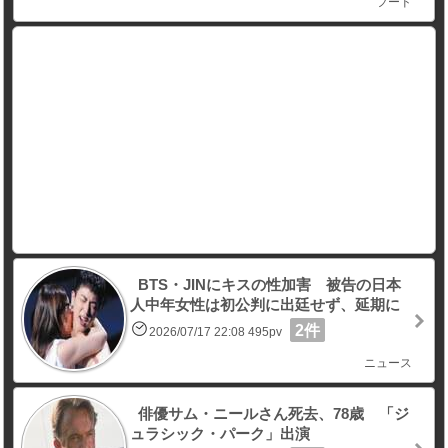
フード
BTS・JINにキスの性加害 被告の日本
人中年女性は初公判に出廷せず、延期に
2件
2026/07/17 22:08 495pv
ニュース
俳優サム・ニールさん死去、78歳 「ジ
ュラシック・パーク」出演