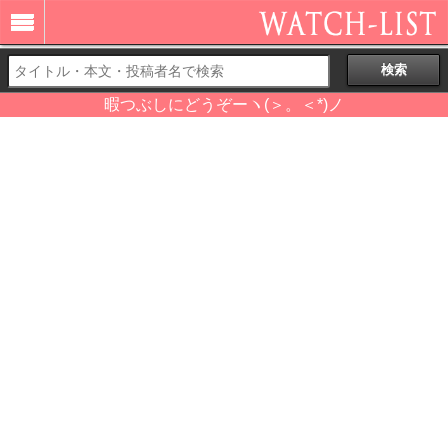
暇つぶしにどうぞーヽ(＞。＜*)ノ