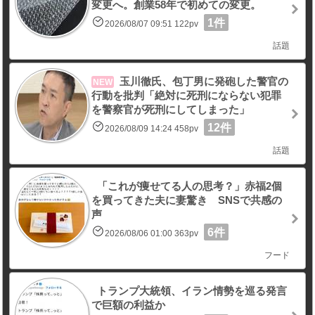
変更へ。創業58年で初めての変更。
1件
2026/08/07 09:51 122pv
話題
玉川徹氏、包丁男に発砲した警官の
NEW
行動を批判「絶対に死刑にならない犯罪
を警察官が死刑にしてしまった」
12件
2026/08/09 14:24 458pv
話題
「これが痩せてる人の思考？」赤福2個
を買ってきた夫に妻驚き SNSで共感の
声
6件
2026/08/06 01:00 363pv
フード
トランプ大統領、イラン情勢を巡る発言
で巨額の利益か