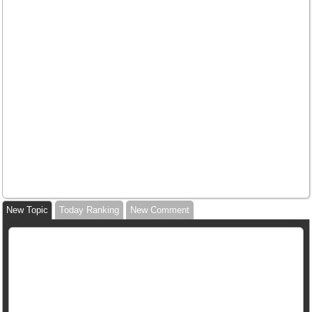
New Topic
Today Ranking
New Comment