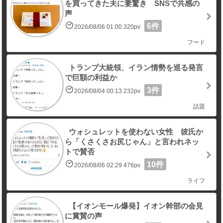
を買ってきた夫に妻驚き SNSで共感の
声
6件
2026/08/06 01:00 320pv
フード
トランプ大統領、イラン情勢を巡る発言
で巨額の利益か
3件
2026/08/04 00:13 232pv
話題
ウォシュレットを使わない女性 彼氏か
ら「くさくさお尻じゃん」と言われネッ
トで賛否
10件
2026/08/06 02:29 476pv
ライフ
【イオンモール爆発】イオン幹部の会見
に賞賛の声