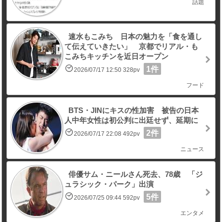
話題
速水もこみち 日本の魅力を「食を通し
て伝えていきたい」 京都でリアル・も
こみちキッチンを近日オープン
1件
2026/07/17 12:50 328pv
フード
BTS・JINにキスの性加害 被告の日本
人中年女性は初公判に出廷せず、延期に
2件
2026/07/17 22:08 492pv
ニュース
俳優サム・ニールさん死去、78歳 「ジ
ュラシック・パーク」出演
5件
2026/07/25 09:44 592pv
エンタメ