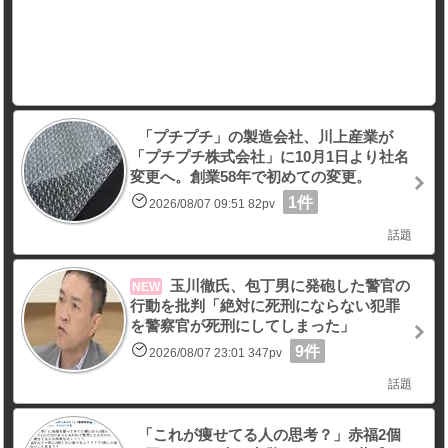
「プチプチ」の製造会社、川上産業が
「プチプチ株式会社」に10月1日より社名
変更へ。創業58年で初めての変更。
1件
2026/08/07 09:51 82pv
話題
玉川徹氏、包丁男に発砲した警官の
NEW
行動を批判「絶対に死刑にならない犯罪
を警察官が死刑にしてしまった」
9件
2026/08/07 23:01 347pv
話題
「これが痩せてる人の思考？」赤福2個