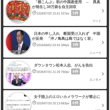
「都こんぶ」初の中国産使用 → 異臭
が発生し39万袋を自主回収
5件
2026/07/25 15:41 537pv
フード
日本の申し入れ 断固受け入れず 中国
が反発 「沖ノ鳥島は島ではなく岩」
3件
2026/08/02 03:43 396pv
ニュース
ダウンタウン松本人志、がんを告白
9件
2026/07/31 21:29 760pv
エンタメ
女子陸上のエロいカメラワークが禁止に
6件
2026/07/20 20:13 683pv