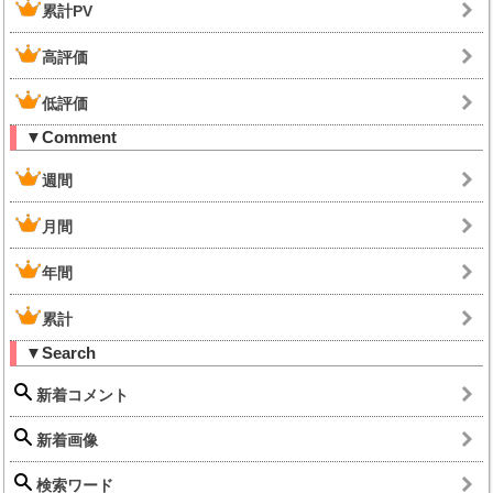
累計PV
高評価
低評価
▼Comment
週間
月間
年間
累計
▼Search
新着コメント
新着画像
検索ワード