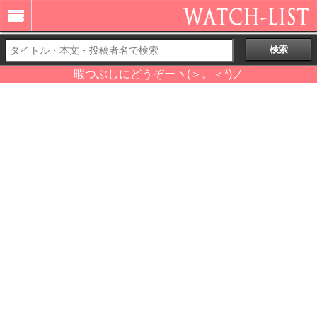
暇つぶしにどうぞーヽ(＞。＜*)ノ