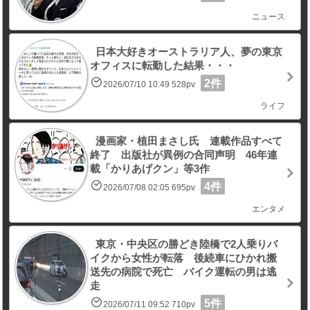
ニュース
日本大好きオーストラリア人、夢の東京
オフィスに転勤した結果・・・
2件
2026/07/10 10:49 528pv
ライフ
漫画家・植田まさし氏 連載作品すべて
終了 出版社が異例の合同声明 46年連
載「かりあげクン」等3作
4件
2026/07/08 02:05 695pv
エンタメ
東京・中央区の勝どき陸橋で2人乗りバ
イクから女性が転落 後続車にひかれ搬
送先の病院で死亡 バイク運転の男は逃
走
5件
2026/07/11 09:52 710pv