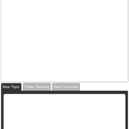
New Topic
Today Ranking
New Comment