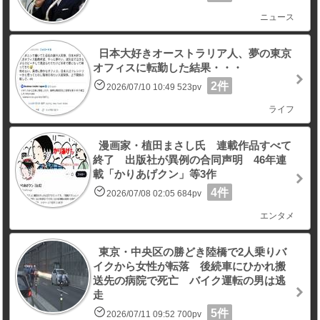
ニュース
日本大好きオーストラリア人、夢の東京
オフィスに転勤した結果・・・
2件
2026/07/10 10:49 523pv
ライフ
漫画家・植田まさし氏 連載作品すべて
終了 出版社が異例の合同声明 46年連
載「かりあげクン」等3作
4件
2026/07/08 02:05 684pv
エンタメ
東京・中央区の勝どき陸橋で2人乗りバ
イクから女性が転落 後続車にひかれ搬
送先の病院で死亡 バイク運転の男は逃
走
5件
2026/07/11 09:52 700pv