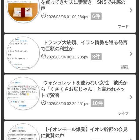
を買ってきた夫に妻驚き SNSで共感の
声
6件
2026/08/06 01:00 264pv
フード
トランプ大統領、イラン情勢を巡る発言
で巨額の利益か
3件
2026/08/04 00:13 205pv
話題
ウォシュレットを使わない女性 彼氏か
ら「くさくさお尻じゃん」と言われネッ
トで賛否
10件
2026/08/06 02:29 451pv
ライフ
【イオンモール爆発】イオン幹部の会見
に賞賛の声