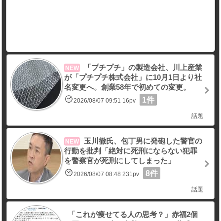
「プチプチ」の製造会社、川上産業
NEW
が「プチプチ株式会社」に10月1日より社
名変更へ。創業58年で初めての変更。
1件
2026/08/07 09:51 16pv
話題
玉川徹氏、包丁男に発砲した警官の
NEW
行動を批判「絶対に死刑にならない犯罪
を警察官が死刑にしてしまった」
8件
2026/08/07 08:48 231pv
話題
「これが痩せてる人の思考？」赤福2個