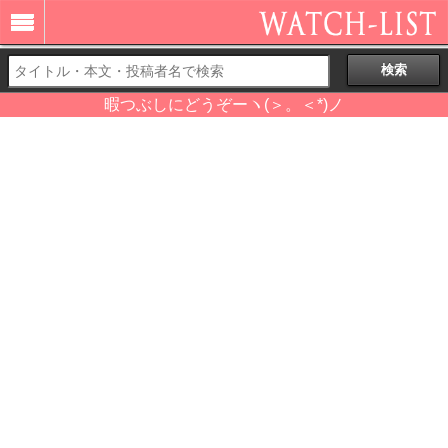
暇つぶしにどうぞーヽ(＞。＜*)ノ