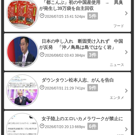
「都こんぶ」初の中国産使用 → 異臭
が発生し39万袋を自主回収
5件
2026/07/25 15:41 524pv
フード
日本の申し入れ 断固受け入れず 中国
が反発 「沖ノ鳥島は島ではなく岩」
3件
2026/08/02 03:43 384pv
ニュース
ダウンタウン松本人志、がんを告白
9件
2026/07/31 21:29 741pv
エンタメ
女子陸上のエロいカメラワークが禁止に
6件
2026/07/20 20:13 669pv