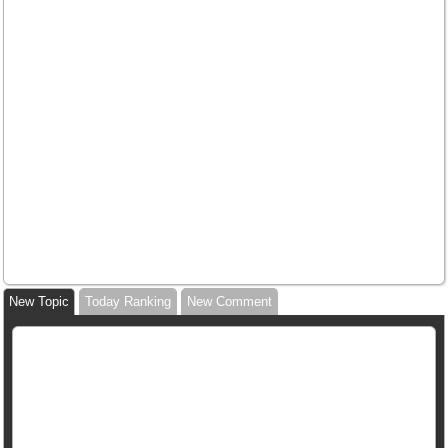
New Topic
Today Ranking
New Comment