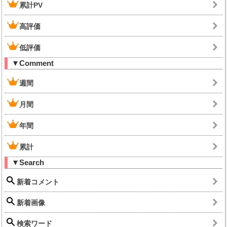
累計PV
高評価
低評価
▼Comment
週間
月間
年間
累計
▼Search
新着コメント
新着画像
検索ワード