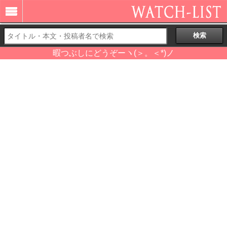
暇つぶしにどうぞーヽ(＞。＜*)ノ