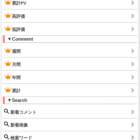
累計PV
高評価
低評価
▼Comment
週間
月間
年間
累計
▼Search
新着コメント
新着画像
検索ワード