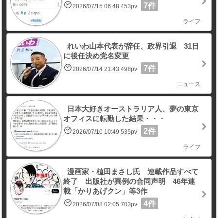
7件
2026/07/15 06:48 453pv
ライフ
れいわ山本代表が辞任、政界引退 31日
に後任決め党名変更
7件
2026/07/14 21:43 498pv
ニュース
日本大好きオーストラリア人、夢の東京
オフィスに転勤した結果・・・
2件
2026/07/10 10:49 535pv
ライフ
漫画家・植田まさし氏 連載作品すべて
終了 出版社が異例の合同声明 46年連
載「かりあげクン」等3作
4件
2026/07/08 02:05 703pv