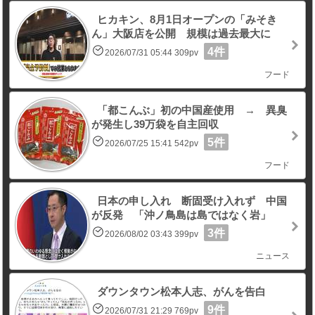
ヒカキン、8月1日オープンの「みそき
ん」大阪店を公開 規模は過去最大に
4件
2026/07/31 05:44 309pv
フード
「都こんぶ」初の中国産使用 → 異臭
が発生し39万袋を自主回収
5件
2026/07/25 15:41 542pv
フード
日本の申し入れ 断固受け入れず 中国
が反発 「沖ノ鳥島は島ではなく岩」
3件
2026/08/02 03:43 399pv
ニュース
ダウンタウン松本人志、がんを告白
9件
2026/07/31 21:29 769pv