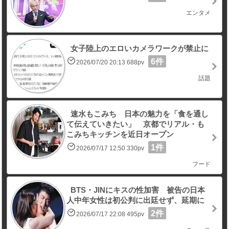
エンタメ
女子陸上のエロいカメラワークが禁止に
6件
2026/07/20 20:13 688pv
話題
速水もこみち 日本の魅力を「食を通し
て伝えていきたい」 京都でリアル・も
こみちキッチンを近日オープン
1件
2026/07/17 12:50 330pv
フード
BTS・JINにキスの性加害 被告の日本
人中年女性は初公判に出廷せず、延期に
2件
2026/07/17 22:08 495pv