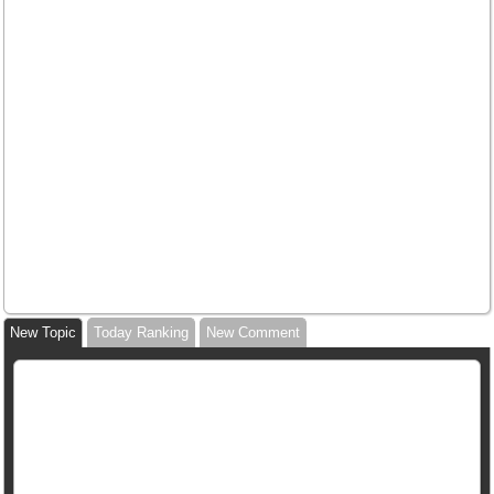
New Topic
Today Ranking
New Comment