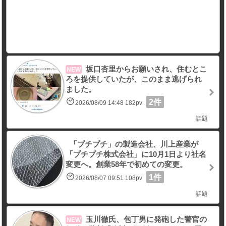
坂口杏里からお願いされ、住むとこ
NEW
ろを提供していたが、このまま逃げられ
ました。
2件
2026/08/09 14:48 182pv
話題
「プチプチ」の製造会社、川上産業が
「プチプチ株式会社」に10月1日より社名
変更へ。創業58年で初めての変更。
1件
2026/08/07 09:51 108pv
話題
玉川徹氏、包丁男に発砲した警官の
NEW