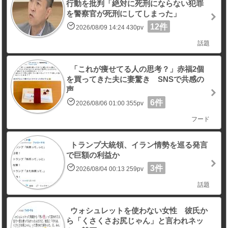
行動を批判「絶対に死刑にならない犯罪
を警察官が死刑にしてしまった」
12件
2026/08/09 14:24 430pv
話題
「これが痩せてる人の思考？」赤福2個
を買ってきた夫に妻驚き SNSで共感の
声
6件
2026/08/06 01:00 355pv
フード
トランプ大統領、イラン情勢を巡る発言
で巨額の利益か
3件
2026/08/04 00:13 259pv
話題
ウォシュレットを使わない女性 彼氏か
ら「くさくさお尻じゃん」と言われネッ