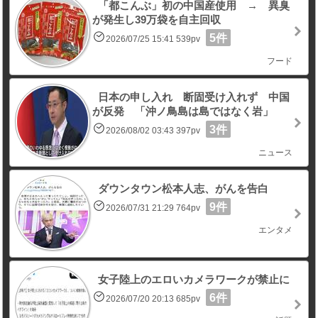
「都こんぶ」初の中国産使用 → 異臭
が発生し39万袋を自主回収
5件
2026/07/25 15:41 539pv
フード
日本の申し入れ 断固受け入れず 中国
が反発 「沖ノ鳥島は島ではなく岩」
3件
2026/08/02 03:43 397pv
ニュース
ダウンタウン松本人志、がんを告白
9件
2026/07/31 21:29 764pv
エンタメ
女子陸上のエロいカメラワークが禁止に
6件
2026/07/20 20:13 685pv