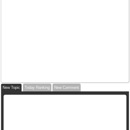
New Topic
Today Ranking
New Comment