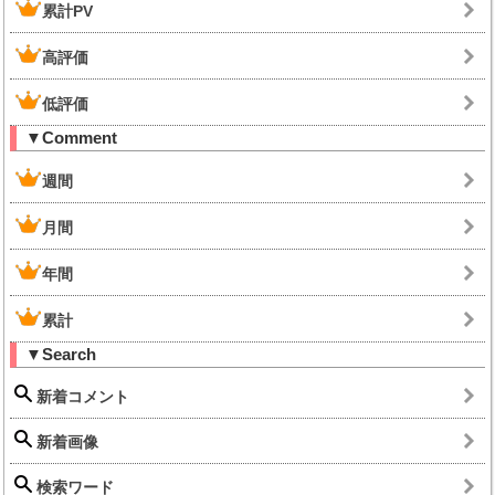
累計PV
高評価
低評価
▼Comment
週間
月間
年間
累計
▼Search
新着コメント
新着画像
検索ワード