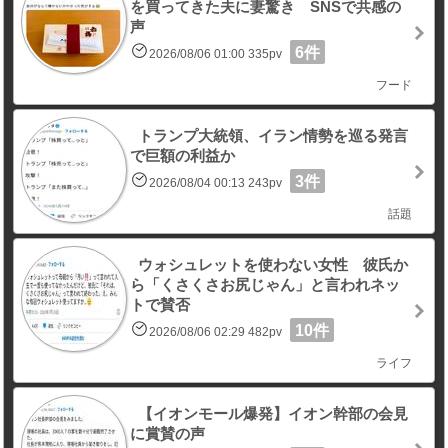
を買ってきた夫に妻驚き SNSで共感の
声
6件
2026/08/06 01:00 335pv
フード
トランプ大統領、イラン情勢を巡る発言
で巨額の利益か
3件
2026/08/04 00:13 243pv
話題
ウォシュレットを使わない女性 彼氏か
ら「くさくさお尻じゃん」と言われネッ
トで賛否
10件
2026/08/06 02:29 482pv
ライフ
【イオンモール爆発】イオン幹部の会見
に賞賛の声