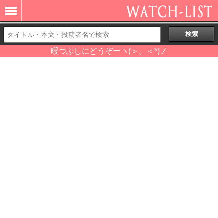
暇つぶしにどうぞーヽ(＞。＜*)ノ