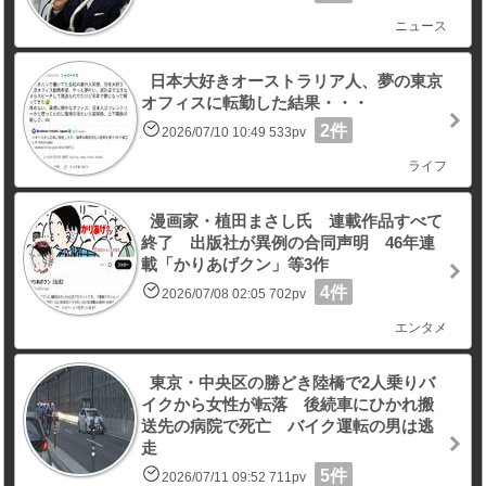
ニュース
日本大好きオーストラリア人、夢の東京
オフィスに転勤した結果・・・
2件
2026/07/10 10:49 533pv
ライフ
漫画家・植田まさし氏 連載作品すべて
終了 出版社が異例の合同声明 46年連
載「かりあげクン」等3作
4件
2026/07/08 02:05 702pv
エンタメ
東京・中央区の勝どき陸橋で2人乗りバ
イクから女性が転落 後続車にひかれ搬
送先の病院で死亡 バイク運転の男は逃
走
5件
2026/07/11 09:52 711pv