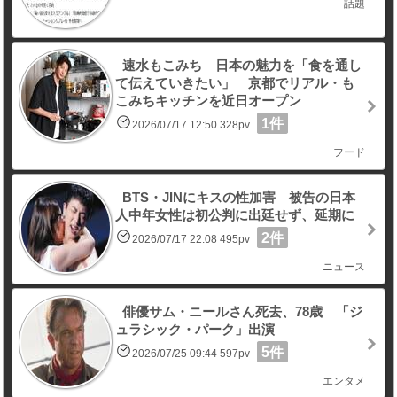
話題
速水もこみち 日本の魅力を「食を通し
て伝えていきたい」 京都でリアル・も
こみちキッチンを近日オープン
1件
2026/07/17 12:50 328pv
フード
BTS・JINにキスの性加害 被告の日本
人中年女性は初公判に出廷せず、延期に
2件
2026/07/17 22:08 495pv
ニュース
俳優サム・ニールさん死去、78歳 「ジ
ュラシック・パーク」出演
5件
2026/07/25 09:44 597pv
エンタメ