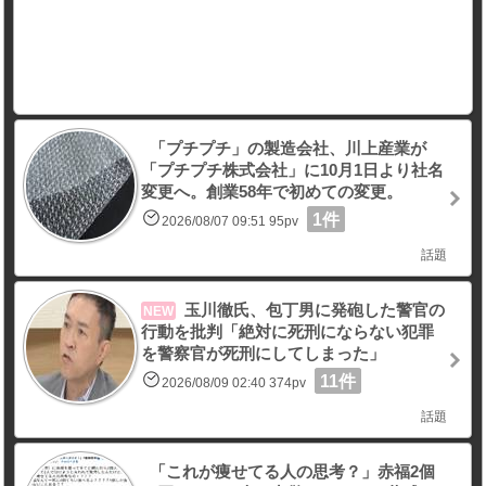
「プチプチ」の製造会社、川上産業が
「プチプチ株式会社」に10月1日より社名
変更へ。創業58年で初めての変更。
1件
2026/08/07 09:51 95pv
話題
玉川徹氏、包丁男に発砲した警官の
NEW
行動を批判「絶対に死刑にならない犯罪
を警察官が死刑にしてしまった」
11件
2026/08/09 02:40 374pv
話題
「これが痩せてる人の思考？」赤福2個