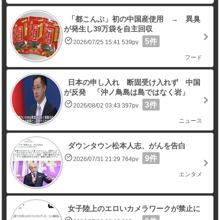
「都こんぶ」初の中国産使用 → 異臭
が発生し39万袋を自主回収
5件
2026/07/25 15:41 539pv
フード
日本の申し入れ 断固受け入れず 中国
が反発 「沖ノ鳥島は島ではなく岩」
3件
2026/08/02 03:43 397pv
ニュース
ダウンタウン松本人志、がんを告白
9件
2026/07/31 21:29 764pv
エンタメ
女子陸上のエロいカメラワークが禁止に