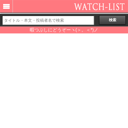
暇つぶしにどうぞーヽ(＞。＜*)ノ