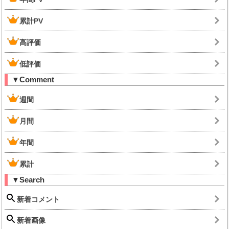
累計PV
高評価
低評価
▼Comment
週間
月間
年間
累計
▼Search
新着コメント
新着画像