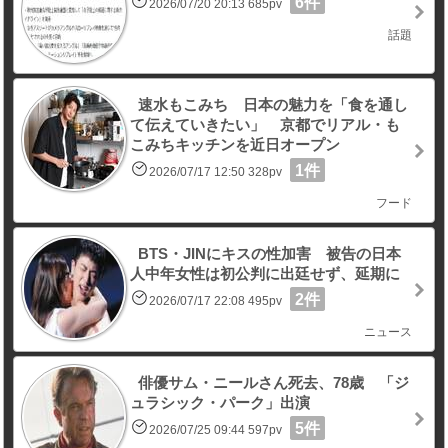
6件
2026/07/20 20:13 685pv
話題
速水もこみち 日本の魅力を「食を通し
て伝えていきたい」 京都でリアル・も
こみちキッチンを近日オープン
1件
2026/07/17 12:50 328pv
フード
BTS・JINにキスの性加害 被告の日本
人中年女性は初公判に出廷せず、延期に
2件
2026/07/17 22:08 495pv
ニュース
俳優サム・ニールさん死去、78歳 「ジ
ュラシック・パーク」出演
5件
2026/07/25 09:44 597pv