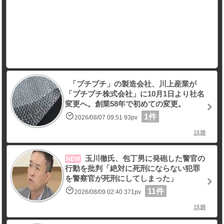
「プチプチ」の製造会社、川上産業が
「プチプチ株式会社」に10月1日より社名
変更へ。創業58年で初めての変更。
1件
2026/08/07 09:51 93pv
話題
玉川徹氏、包丁男に発砲した警官の
NEW
行動を批判「絶対に死刑にならない犯罪
を警察官が死刑にしてしまった」
11件
2026/08/09 02:40 371pv
話題