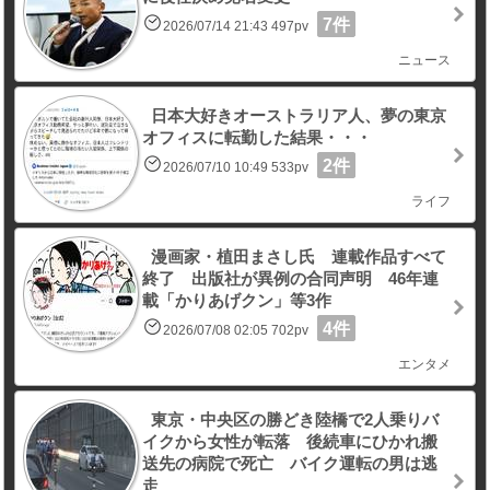
7件
2026/07/14 21:43 497pv
ニュース
日本大好きオーストラリア人、夢の東京
オフィスに転勤した結果・・・
2件
2026/07/10 10:49 533pv
ライフ
漫画家・植田まさし氏 連載作品すべて
終了 出版社が異例の合同声明 46年連
載「かりあげクン」等3作
4件
2026/07/08 02:05 702pv
エンタメ
東京・中央区の勝どき陸橋で2人乗りバ
イクから女性が転落 後続車にひかれ搬
送先の病院で死亡 バイク運転の男は逃
走