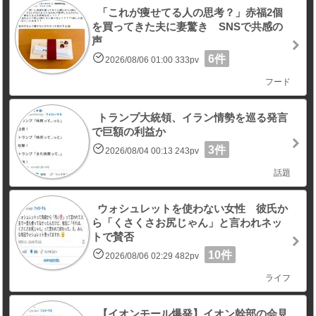
「これが痩せてる人の思考？」赤福2個
を買ってきた夫に妻驚き SNSで共感の
声
6件
2026/08/06 01:00 333pv
フード
トランプ大統領、イラン情勢を巡る発言
で巨額の利益か
3件
2026/08/04 00:13 243pv
話題
ウォシュレットを使わない女性 彼氏か
ら「くさくさお尻じゃん」と言われネッ
トで賛否
10件
2026/08/06 02:29 482pv
ライフ
【イオンモール爆発】イオン幹部の会見