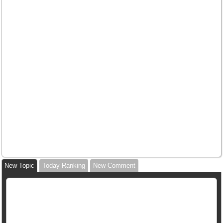
New Topic
Today Ranking
New Comment