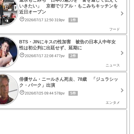
いきたい」 京都でリアル・もこみちキッチンを
近日オープン
2026/07/17 12:50 319pv
1件
フード
BTS・JINにキスの性加害 被告の日本人中年女
性は初公判に出廷せず、延期に
2026/07/17 22:08 477pv
2件
ニュース
俳優サム・ニールさん死去、78歳 「ジュラシッ
ク・パーク」出演
2026/07/25 09:44 578pv
5件
エンタメ