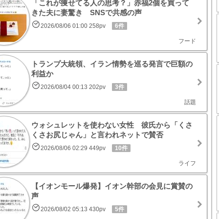
「これが痩せてる人の思考？」赤福2個を買って
きた夫に妻驚き SNSで共感の声
2026/08/06 01:00 258pv
6件
フード
トランプ大統領、イラン情勢を巡る発言で巨額の
利益か
2026/08/04 00:13 202pv
3件
話題
ウォシュレットを使わない女性 彼氏から「くさ
くさお尻じゃん」と言われネットで賛否
2026/08/06 02:29 449pv
10件
ライフ
【イオンモール爆発】イオン幹部の会見に賞賛の
声
2026/08/02 05:13 430pv
5件