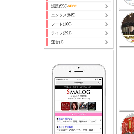
話題(558)
エンタメ(845)
フード(160)
ライフ(291)
運営(1)