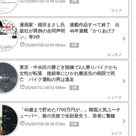
2026/07/10 10:49 522pv
2件
ライフ
漫画家・植田まさし氏 連載作品すべて終了 出
版社が異例の合同声明 46年連載「かりあげク
ン」等3作
2026/07/08 02:05 683pv
4件
エンタメ
東京・中央区の勝どき陸橋で2人乗りバイクから
女性が転落 後続車にひかれ搬送先の病院で死
亡 バイク運転の男は逃走
2026/07/11 09:52 698pv
5件
ニュース
「40歳まで貯めた7700万円が…」韓国人気ユーチ
ューバー、株の失敗で全財産失う、若者に警鐘
2026/07/05 00:26 870pv
6件
ライフ