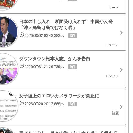
フード
日本の申し入れ 断固受け入れず 中国が反発
「沖ノ鳥島は島ではなく岩」
2026/08/02 03:43 383pv
3件
ニュース
ダウンタウン松本人志、がんを告白
2026/07/31 21:29 739pv
9件
エンタメ
女子陸上のエロいカメラワークが禁止に
2026/07/20 20:13 668pv
6件
話題
速水もこみち 日本の魅力を「食を通して伝えて