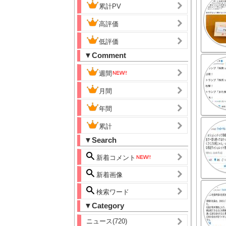
累計PV
高評価
低評価
▼Comment
週間
月間
年間
累計
▼Search
新着コメント
新着画像
検索ワード
▼Category
ニュース(720)