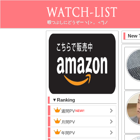
暇つぶしにどうぞーヽ(＞。＜*)ノ
New 
▼Ranking
週間PV
月間PV
年間PV