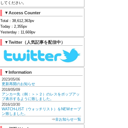
してください。
▼Access Counter
Total：38,612,363pv
Today：2,355pv
Yesterday：11,669pv
▼Twitter（人気記事を配信中）
▼Information
2023/05/06
更新再開のお知らせ
2018/05/09
アンカー先（例：＞＞２）のレスをポップアッ
プ表示するように致しました。
2016/10/30
WATCH-LIST（ウォッチリスト）をNEWオープ
ン致しました。
⇒
全お知らせ一覧