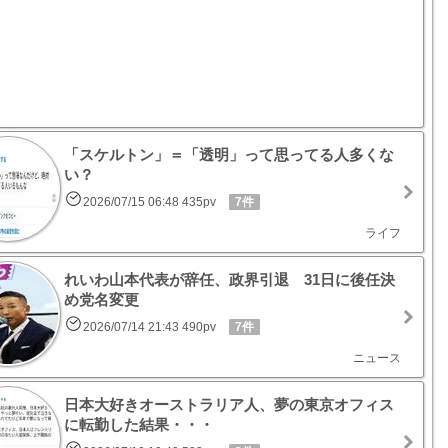
「スケルトン」＝「透明」って思ってる人多くな
い？
2026/07/15 06:48 435pv
7件
ライフ
れいわ山本代表が辞任、政界引退 31日に後任決
め党名変更
2026/07/14 21:43 490pv
7件
ニュース
日本大好きオーストラリア人、夢の東京オフィス
に転勤した結果・・・