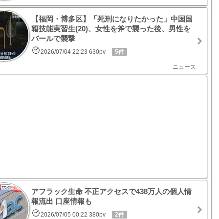
【福岡・博多区】「死刑になりたかった」中国国
籍技能実習生(20)、女性を斧で襲った後、男性を
バールで襲撃
2026/07/04 22:23 630pv
5件
ニュース
アフラック生命 不正アクセスで438万人の個人情
報流出 口座情報も
2026/07/05 00:22 380pv
2件