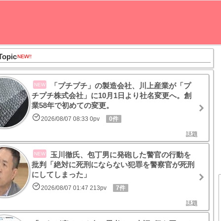
Topic
「プチプチ」の製造会社、川上産業が「プ
NEW
チプチ株式会社」に10月1日より社名変更へ。創
業58年で初めての変更。
2026/08/07 08:33 0pv
0件
話題
玉川徹氏、包丁男に発砲した警官の行動を
NEW
批判「絶対に死刑にならない犯罪を警察官が死刑
にしてしまった」
2026/08/07 01:47 213pv
7件
話題