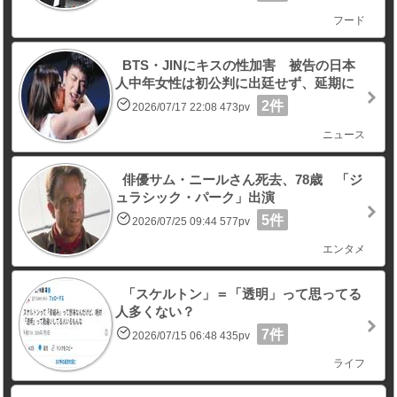
フード
BTS・JINにキスの性加害 被告の日本
人中年女性は初公判に出廷せず、延期に
2件
2026/07/17 22:08 473pv
ニュース
俳優サム・ニールさん死去、78歳 「ジ
ュラシック・パーク」出演
5件
2026/07/25 09:44 577pv
エンタメ
「スケルトン」＝「透明」って思ってる
人多くない？
7件
2026/07/15 06:48 435pv
ライフ