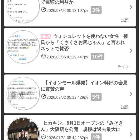
で巨額の利益か
3件
2026/08/04 00:13 197pv
話題
ウォシュレットを使わない女性 彼
NEW
氏から「くさくさお尻じゃん」と言われ
ネットで賛否
10件
2026/08/06 02:29 447pv
ライフ
【イオンモール爆発】イオン幹部の会見
に賞賛の声
5件
2026/08/02 05:13 429pv
話題
ヒカキン、8月1日オープンの「みそき
ん」大阪店を公開 規模は過去最大に
4件
2026/07/31 05:44 282pv