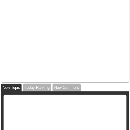
New Topic
Today Ranking
New Comment