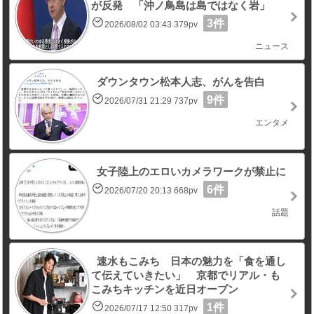
が反発 「沖ノ鳥島は島ではなく岩」
3件
2026/08/02 03:43 379pv
ニュース
ダウンタウン松本人志、がんを告白
9件
2026/07/31 21:29 737pv
エンタメ
女子陸上のエロいカメラワークが禁止に
6件
2026/07/20 20:13 668pv
話題
速水もこみち 日本の魅力を「食を通し
て伝えていきたい」 京都でリアル・も
こみちキッチンを近日オープン
1件
2026/07/17 12:50 317pv