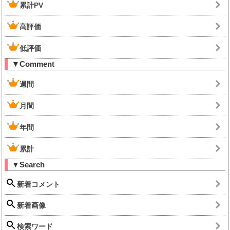
累計PV
高評価
低評価
▼Comment
週間
月間
年間
累計
▼Search
新着コメント
新着画像
検索ワード