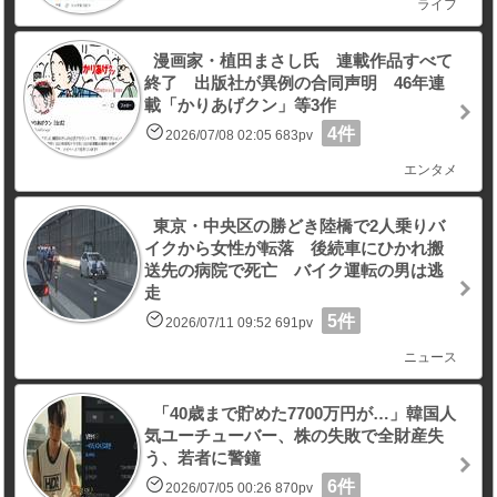
ライフ
漫画家・植田まさし氏 連載作品すべて
終了 出版社が異例の合同声明 46年連
載「かりあげクン」等3作
4件
2026/07/08 02:05 683pv
エンタメ
東京・中央区の勝どき陸橋で2人乗りバ
イクから女性が転落 後続車にひかれ搬
送先の病院で死亡 バイク運転の男は逃
走
5件
2026/07/11 09:52 691pv
ニュース
「40歳まで貯めた7700万円が…」韓国人
気ユーチューバー、株の失敗で全財産失
う、若者に警鐘
6件
2026/07/05 00:26 870pv