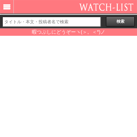
暇つぶしにどうぞーヽ(＞。＜*)ノ