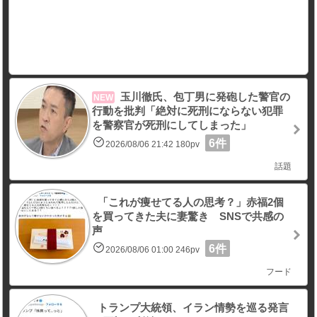
玉川徹氏、包丁男に発砲した警官の
NEW
行動を批判「絶対に死刑にならない犯罪
を警察官が死刑にしてしまった」
6件
2026/08/06 21:42 180pv
話題
「これが痩せてる人の思考？」赤福2個
を買ってきた夫に妻驚き SNSで共感の
声
6件
2026/08/06 01:00 246pv
フード
トランプ大統領、イラン情勢を巡る発言