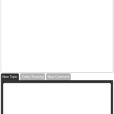
New Topic
Today Ranking
New Comment