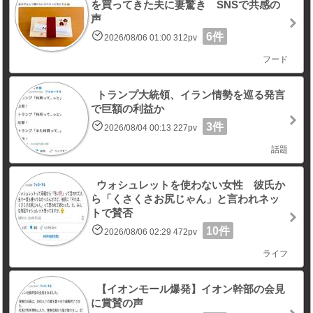
を買ってきた夫に妻驚き SNSで共感の
声
6件
2026/08/06 01:00 312pv
フード
トランプ大統領、イラン情勢を巡る発言
で巨額の利益か
3件
2026/08/04 00:13 227pv
話題
ウォシュレットを使わない女性 彼氏か
ら「くさくさお尻じゃん」と言われネッ
トで賛否
10件
2026/08/06 02:29 472pv
ライフ
【イオンモール爆発】イオン幹部の会見
に賞賛の声