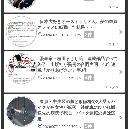
ニュース
日本大好きオーストラリア人、夢の東京
オフィスに転勤した結果・・・
2件
2026/07/10 10:49 528pv
ライフ
漫画家・植田まさし氏 連載作品すべて
終了 出版社が異例の合同声明 46年連
載「かりあげクン」等3作
4件
2026/07/08 02:05 693pv
エンタメ
東京・中央区の勝どき陸橋で2人乗りバ
イクから女性が転落 後続車にひかれ搬
送先の病院で死亡 バイク運転の男は逃
走
5件
2026/07/11 09:52 706pv