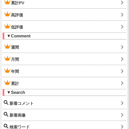
累計PV
高評価
低評価
▼Comment
週間
月間
年間
累計
▼Search
新着コメント
新着画像
検索ワード