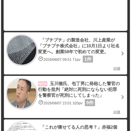
「プチプチ」の製造会社、川上産業が
「プチプチ株式会社」に10月1日より社名
変更へ。創業58年で初めての変更。
1件
2026/08/07 09:51 71pv
話題
玉川徹氏、包丁男に発砲した警官の
NEW
行動を批判「絶対に死刑にならない犯罪
を警察官が死刑にしてしまった」
9件
2026/08/07 23:01 320pv
話題
「これが痩せてる人の思考？」赤福2個