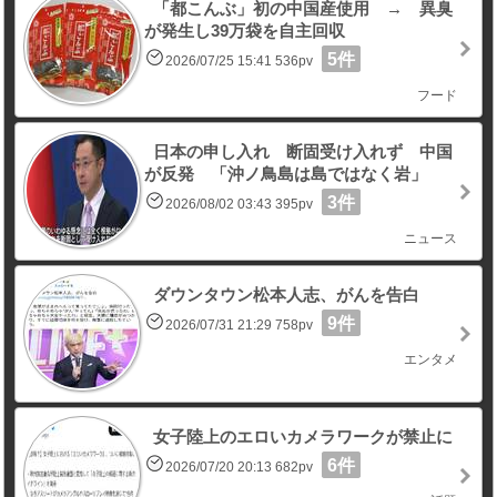
「都こんぶ」初の中国産使用 → 異臭
が発生し39万袋を自主回収
5件
2026/07/25 15:41 536pv
フード
日本の申し入れ 断固受け入れず 中国
が反発 「沖ノ鳥島は島ではなく岩」
3件
2026/08/02 03:43 395pv
ニュース
ダウンタウン松本人志、がんを告白
9件
2026/07/31 21:29 758pv
エンタメ
女子陸上のエロいカメラワークが禁止に
6件
2026/07/20 20:13 682pv