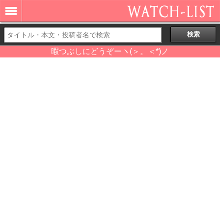
暇つぶしにどうぞーヽ(＞。＜*)ノ