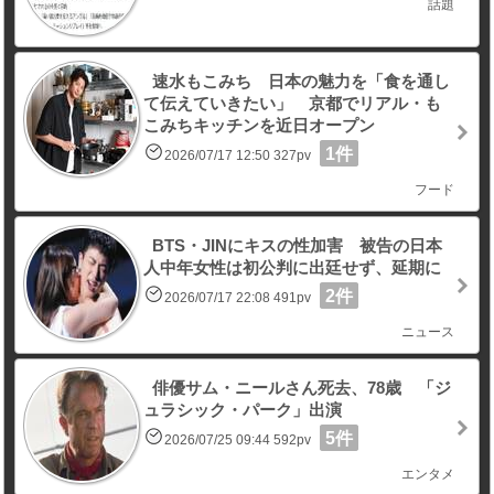
話題
速水もこみち 日本の魅力を「食を通し
て伝えていきたい」 京都でリアル・も
こみちキッチンを近日オープン
1件
2026/07/17 12:50 327pv
フード
BTS・JINにキスの性加害 被告の日本
人中年女性は初公判に出廷せず、延期に
2件
2026/07/17 22:08 491pv
ニュース
俳優サム・ニールさん死去、78歳 「ジ
ュラシック・パーク」出演
5件
2026/07/25 09:44 592pv
エンタメ