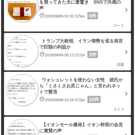
を買ってきた夫に妻驚き SNSで共感の
声
6件
2026/08/06 01:00 315pv
フード
トランプ大統領、イラン情勢を巡る発言
で巨額の利益か
3件
2026/08/04 00:13 227pv
話題
ウォシュレットを使わない女性 彼氏か
ら「くさくさお尻じゃん」と言われネッ
トで賛否
10件
2026/08/06 02:29 472pv
ライフ
【イオンモール爆発】イオン幹部の会見
に賞賛の声