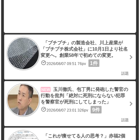
「プチプチ」の製造会社、川上産業が
「プチプチ株式会社」に10月1日より社名
変更へ。創業58年で初めての変更。
1件
2026/08/07 09:51 76pv
話題
玉川徹氏、包丁男に発砲した警官の
NEW
行動を批判「絶対に死刑にならない犯罪
を警察官が死刑にしてしまった」
9件
2026/08/07 23:01 326pv
話題
「これが痩せてる人の思考？」赤福2個