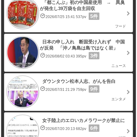
「都こんぶ」初の中国産使用 → 異臭
が発生し39万袋を自主回収
5件
2026/07/25 15:41 537pv
フード
日本の申し入れ 断固受け入れず 中国
が反発 「沖ノ鳥島は島ではなく岩」
3件
2026/08/02 03:43 395pv
ニュース
ダウンタウン松本人志、がんを告白
9件
2026/07/31 21:29 759pv
エンタメ
女子陸上のエロいカメラワークが禁止に
6件
2026/07/20 20:13 682pv