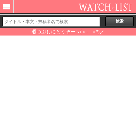
暇つぶしにどうぞーヽ(＞。＜*)ノ