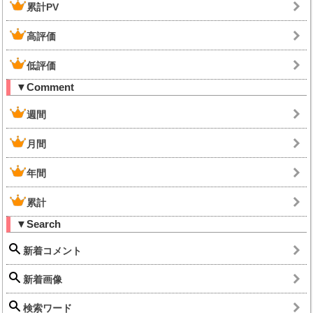
累計PV
高評価
低評価
▼Comment
週間
月間
年間
累計
▼Search
新着コメント
新着画像
検索ワード