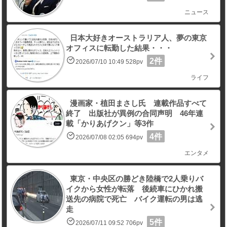
ニュース
日本大好きオーストラリア人、夢の東京
オフィスに転勤した結果・・・
2件
2026/07/10 10:49 528pv
ライフ
漫画家・植田まさし氏 連載作品すべて
終了 出版社が異例の合同声明 46年連
載「かりあげクン」等3作
4件
2026/07/08 02:05 694pv
エンタメ
東京・中央区の勝どき陸橋で2人乗りバ
イクから女性が転落 後続車にひかれ搬
送先の病院で死亡 バイク運転の男は逃
走
5件
2026/07/11 09:52 706pv