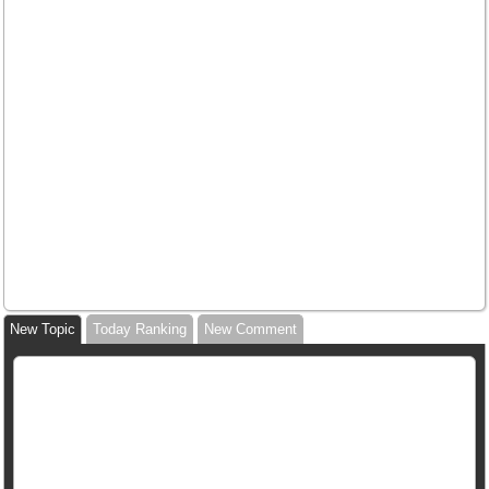
New Topic
Today Ranking
New Comment