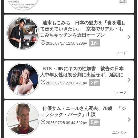
話題
速水もこみち 日本の魅力を「食を通し
て伝えていきたい」 京都でリアル・も
こみちキッチンを近日オープン
1件
2026/07/17 12:50 328pv
フード
BTS・JINにキスの性加害 被告の日本
人中年女性は初公判に出廷せず、延期に
2件
2026/07/17 22:08 491pv
ニュース
俳優サム・ニールさん死去、78歳 「ジ
ュラシック・パーク」出演
5件
2026/07/25 09:44 592pv
エンタメ