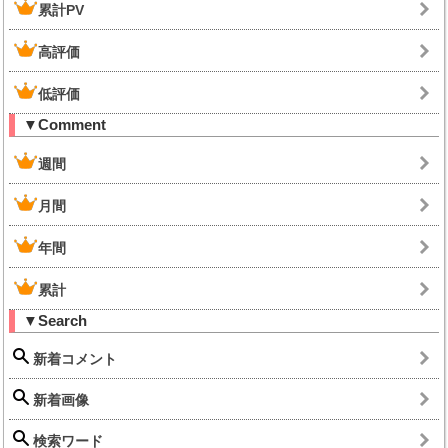
累計PV
高評価
低評価
▼Comment
週間
月間
年間
累計
▼Search
新着コメント
新着画像
検索ワード