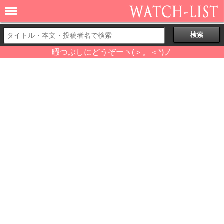
暇つぶしにどうぞーヽ(＞。＜*)ノ