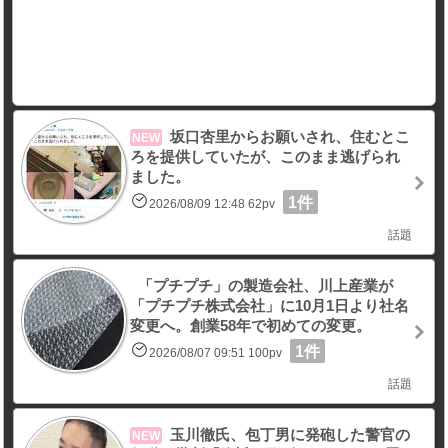
坂口杏里からお願いされ、住むとこ
NEW
ろを提供していたが、このまま逃げられ
ました。
1件
2026/08/09 12:48 62pv
話題
「プチプチ」の製造会社、川上産業が
「プチプチ株式会社」に10月1日より社名
変更へ。創業58年で初めての変更。
1件
2026/08/07 09:51 100pv
話題
玉川徹氏、包丁男に発砲した警官の
NEW