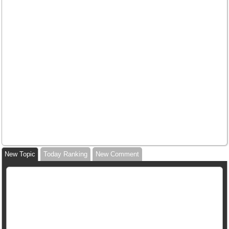
New Topic
Today Ranking
New Comment