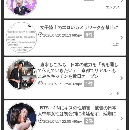
エンタメ
女子陸上のエロいカメラワークが禁止に
6件
2026/07/20 20:13 685pv
話題
速水もこみち 日本の魅力を「食を通し
て伝えていきたい」 京都でリアル・も
こみちキッチンを近日オープン
1件
2026/07/17 12:50 328pv
フード
BTS・JINにキスの性加害 被告の日本
人中年女性は初公判に出廷せず、延期に
2件
2026/07/17 22:08 495pv