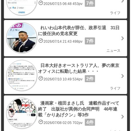
7件
2026/07/15 06:48 453pv
ライフ
れいわ山本代表が辞任、政界引退 31日
に後任決め党名変更
7件
2026/07/14 21:43 498pv
ニュース
日本大好きオーストラリア人、夢の東京
オフィスに転勤した結果・・・
2件
2026/07/10 10:49 534pv
ライフ
漫画家・植田まさし氏 連載作品すべて
終了 出版社が異例の合同声明 46年連
載「かりあげクン」等3作
4件
2026/07/08 02:05 702pv