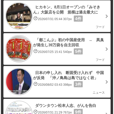
ヒカキン、8月1日オープンの「みそき
ん」大阪店を公開 規模は過去最大に
4件
2026/07/31 05:44 307pv
フード
「都こんぶ」初の中国産使用 → 異臭
が発生し39万袋を自主回収
5件
2026/07/25 15:41 540pv
フード
日本の申し入れ 断固受け入れず 中国
が反発 「沖ノ鳥島は島ではなく岩」
3件
2026/08/02 03:43 398pv
ニュース
ダウンタウン松本人志、がんを告白
9件
2026/07/31 21:29 767pv