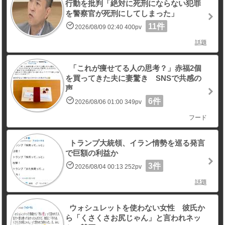
行動を批判「絶対に死刑にならない犯罪
を警察官が死刑にしてしまった」
11件
2026/08/09 02:40 400pv
話題
「これが痩せてる人の思考？」赤福2個
を買ってきた夫に妻驚き SNSで共感の
声
6件
2026/08/06 01:00 349pv
フード
トランプ大統領、イラン情勢を巡る発言
で巨額の利益か
3件
2026/08/04 00:13 252pv
話題
ウォシュレットを使わない女性 彼氏か
ら「くさくさお尻じゃん」と言われネッ