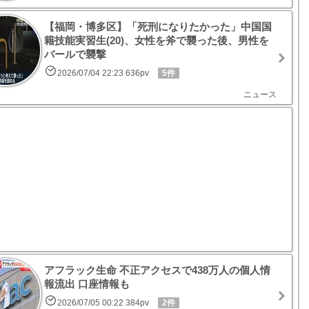
【福岡・博多区】「死刑になりたかった」中国国
籍技能実習生(20)、女性を斧で襲った後、男性を
バールで襲撃
2026/07/04 22:23 636pv
5件
ニュース
アフラック生命 不正アクセスで438万人の個人情
報流出 口座情報も
2026/07/05 00:22 384pv
2件