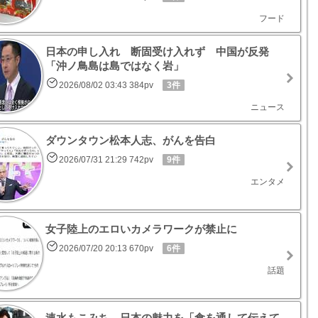
フード
日本の申し入れ 断固受け入れず 中国が反発
「沖ノ鳥島は島ではなく岩」
2026/08/02 03:43 384pv
3件
ニュース
ダウンタウン松本人志、がんを告白
2026/07/31 21:29 742pv
9件
エンタメ
女子陸上のエロいカメラワークが禁止に
2026/07/20 20:13 670pv
6件
話題
速水もこみち 日本の魅力を「食を通して伝えて