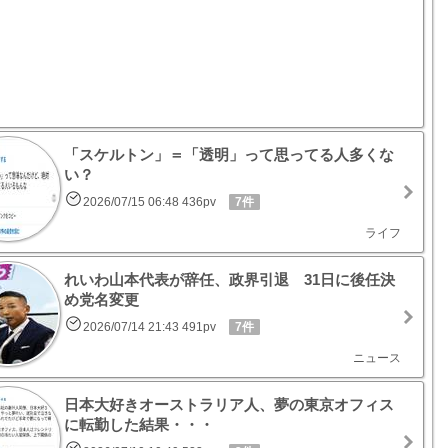
「スケルトン」＝「透明」って思ってる人多くな
い？
2026/07/15 06:48 436pv
7件
ライフ
れいわ山本代表が辞任、政界引退 31日に後任決
め党名変更
2026/07/14 21:43 491pv
7件
ニュース
日本大好きオーストラリア人、夢の東京オフィス
に転勤した結果・・・