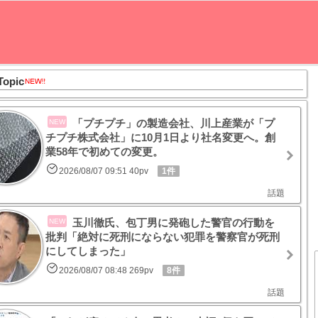
Topic
「プチプチ」の製造会社、川上産業が「プ
NEW
チプチ株式会社」に10月1日より社名変更へ。創
業58年で初めての変更。
2026/08/07 09:51 40pv
1件
話題
玉川徹氏、包丁男に発砲した警官の行動を
NEW
批判「絶対に死刑にならない犯罪を警察官が死刑
にしてしまった」
2026/08/07 08:48 269pv
8件
話題