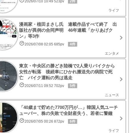
2026/07/10 10:49 523pv
2件
ライフ
漫画家・植田まさし氏 連載作品すべて終了 出
版社が異例の合同声明 46年連載「かりあげク
ン」等3作
2026/07/08 02:05 685pv
4件
エンタメ
東京・中央区の勝どき陸橋で2人乗りバイクから
女性が転落 後続車にひかれ搬送先の病院で死
亡 バイク運転の男は逃走
2026/07/11 09:52 702pv
5件
ニュース
「40歳まで貯めた7700万円が…」韓国人気ユーチ
ューバー、株の失敗で全財産失う、若者に警鐘
2026/07/05 00:26 872pv
6件
ライフ