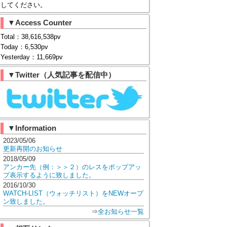
してください。
▼Access Counter
Total：38,616,538pv
Today：6,530pv
Yesterday：11,669pv
▼Twitter（人気記事を配信中）
▼Information
2023/05/06
更新再開のお知らせ
2018/05/09
アンカー先（例：＞＞２）のレスをポップアッ
プ表示するように致しました。
2016/10/30
WATCH-LIST（ウォッチリスト）をNEWオープ
ン致しました。
⇒
全お知らせ一覧