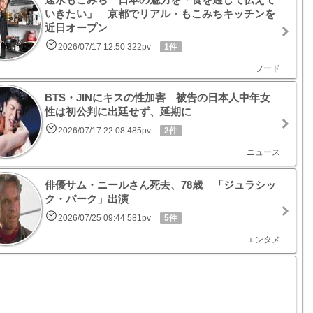
いきたい」 京都でリアル・もこみちキッチンを
近日オープン
2026/07/17 12:50 322pv
1件
フード
BTS・JINにキスの性加害 被告の日本人中年女
性は初公判に出廷せず、延期に
2026/07/17 22:08 485pv
2件
ニュース
俳優サム・ニールさん死去、78歳 「ジュラシッ
ク・パーク」出演
2026/07/25 09:44 581pv
5件
エンタメ