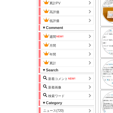
累計PV
高評価
低評価
▼Comment
週間
月間
年間
累計
▼Search
新着コメント
新着画像
検索ワード
▼Category
ニュース(720)