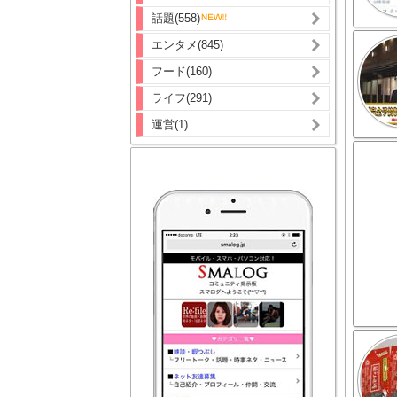
話題(558)
エンタメ(845)
フード(160)
ライフ(291)
運営(1)