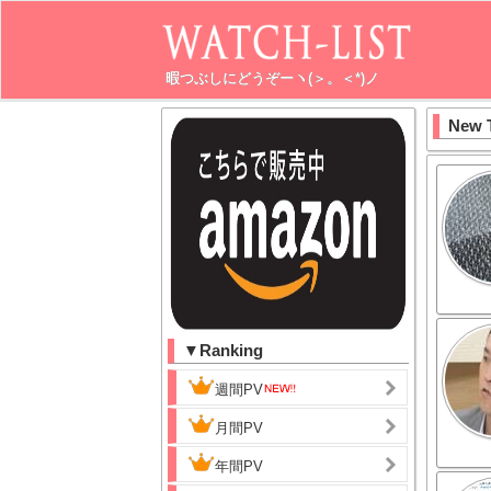
暇つぶしにどうぞーヽ(＞。＜*)ノ
New 
▼Ranking
週間PV
月間PV
年間PV