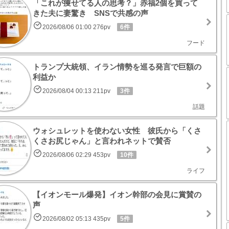
「これが痩せてる人の思考？」赤福2個を買って
きた夫に妻驚き SNSで共感の声
2026/08/06 01:00 276pv
6件
フード
トランプ大統領、イラン情勢を巡る発言で巨額の
利益か
2026/08/04 00:13 211pv
3件
話題
ウォシュレットを使わない女性 彼氏から「くさ
くさお尻じゃん」と言われネットで賛否
2026/08/06 02:29 453pv
10件
ライフ
【イオンモール爆発】イオン幹部の会見に賞賛の
声
2026/08/02 05:13 435pv
5件