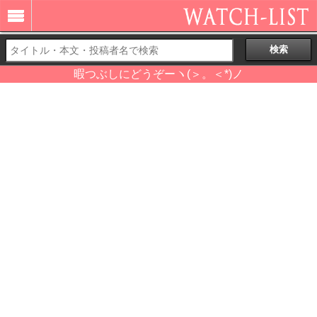
暇つぶしにどうぞーヽ(＞。＜*)ノ