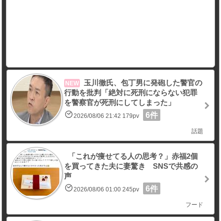
玉川徹氏、包丁男に発砲した警官の
NEW
行動を批判「絶対に死刑にならない犯罪
を警察官が死刑にしてしまった」
6件
2026/08/06 21:42 179pv
話題
「これが痩せてる人の思考？」赤福2個
を買ってきた夫に妻驚き SNSで共感の
声
6件
2026/08/06 01:00 245pv
フード