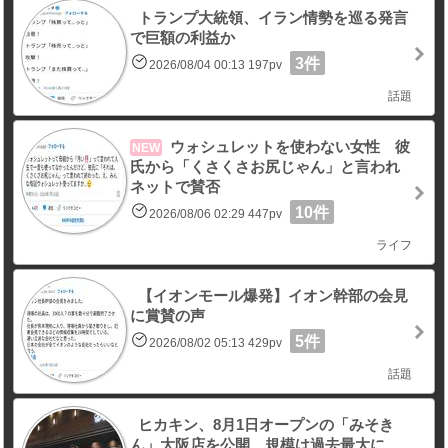
トランプ大統領、イラン情勢を巡る発言
で巨額の利益か
3件
2026/08/04 00:13 197pv
話題
ウォシュレットを使わない女性 彼
NEW
氏から「くさくさお尻じゃん」と言われ
ネットで賛否
10件
2026/08/06 02:29 447pv
ライフ
【イオンモール爆発】イオン幹部の会見
に賞賛の声
5件
2026/08/02 05:13 429pv
話題
ヒカキン、8月1日オープンの「みそき
ん」大阪店を公開 規模は過去最大に