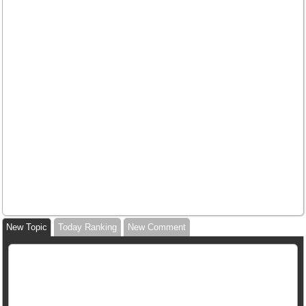
New Topic
Today Ranking
New Comment