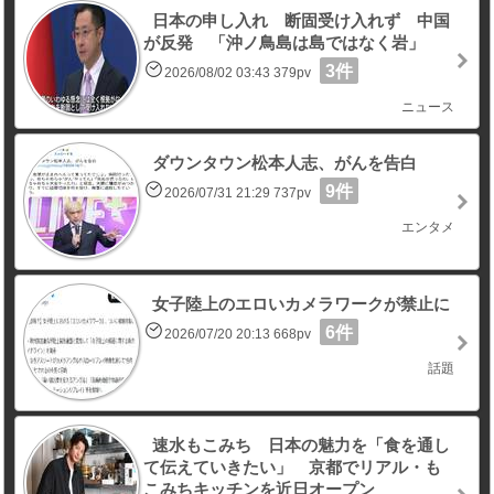
日本の申し入れ 断固受け入れず 中国
が反発 「沖ノ鳥島は島ではなく岩」
3件
2026/08/02 03:43 379pv
ニュース
ダウンタウン松本人志、がんを告白
9件
2026/07/31 21:29 737pv
エンタメ
女子陸上のエロいカメラワークが禁止に
6件
2026/07/20 20:13 668pv
話題
速水もこみち 日本の魅力を「食を通し
て伝えていきたい」 京都でリアル・も
こみちキッチンを近日オープン