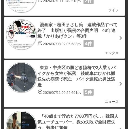
2件
2026/07/10 10:49 518pv
ライフ
漫画家・植田まさし氏 連載作品すべて
終了 出版社が異例の合同声明 46年連
載「かりあげクン」等3作
4件
2026/07/08 02:05 683pv
エンタメ
東京・中央区の勝どき陸橋で2人乗りバ
イクから女性が転落 後続車にひかれ搬
送先の病院で死亡 バイク運転の男は逃
走
5件
2026/07/11 09:52 691pv
ニュース
「40歳まで貯めた7700万円が…」韓国人
気ユーチューバー、株の失敗で全財産失
う、若者に警鐘