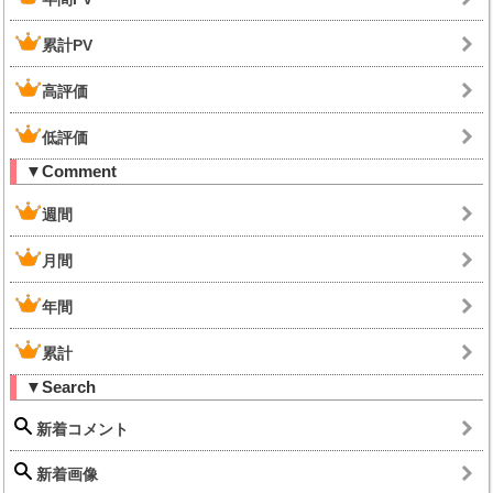
累計PV
高評価
低評価
▼Comment
週間
月間
年間
累計
▼Search
新着コメント
新着画像