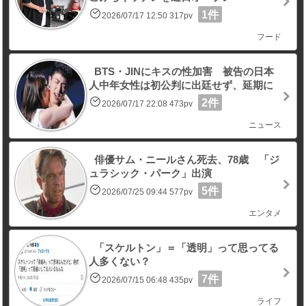
1件
2026/07/17 12:50 317pv
フード
BTS・JINにキスの性加害 被告の日本
人中年女性は初公判に出廷せず、延期に
2件
2026/07/17 22:08 473pv
ニュース
俳優サム・ニールさん死去、78歳 「ジ
ュラシック・パーク」出演
5件
2026/07/25 09:44 577pv
エンタメ
「スケルトン」＝「透明」って思ってる
人多くない？
7件
2026/07/15 06:48 435pv
ライフ