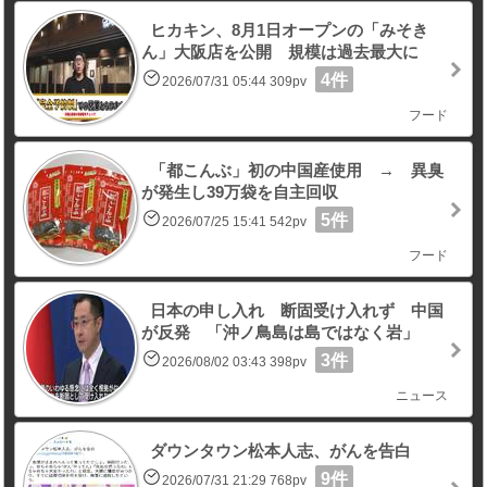
ヒカキン、8月1日オープンの「みそき
ん」大阪店を公開 規模は過去最大に
4件
2026/07/31 05:44 309pv
フード
「都こんぶ」初の中国産使用 → 異臭
が発生し39万袋を自主回収
5件
2026/07/25 15:41 542pv
フード
日本の申し入れ 断固受け入れず 中国
が反発 「沖ノ鳥島は島ではなく岩」
3件
2026/08/02 03:43 398pv
ニュース
ダウンタウン松本人志、がんを告白
9件
2026/07/31 21:29 768pv