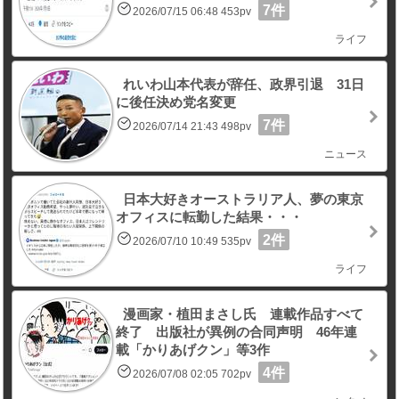
7件
2026/07/15 06:48 453pv
ライフ
れいわ山本代表が辞任、政界引退 31日
に後任決め党名変更
7件
2026/07/14 21:43 498pv
ニュース
日本大好きオーストラリア人、夢の東京
オフィスに転勤した結果・・・
2件
2026/07/10 10:49 535pv
ライフ
漫画家・植田まさし氏 連載作品すべて
終了 出版社が異例の合同声明 46年連
載「かりあげクン」等3作
4件
2026/07/08 02:05 702pv