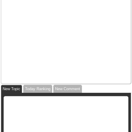
New Topic
Today Ranking
New Comment