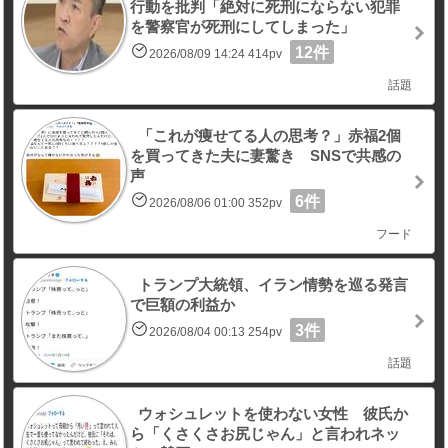
行動を批判「絶対に死刑にならない犯罪
を警察官が死刑にしてしまった」
12件
2026/08/09 14:24 414pv
話題
「これが痩せてる人の思考？」赤福2個
を買ってきた夫に妻驚き SNSで共感の
声
6件
2026/08/06 01:00 352pv
フード
トランプ大統領、イラン情勢を巡る発言
で巨額の利益か
3件
2026/08/04 00:13 254pv
話題
ウォシュレットを使わない女性 彼氏か
ら「くさくさお尻じゃん」と言われネッ