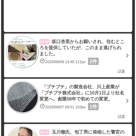
坂口杏里からお願いされ、住むとこ
NEW
ろを提供していたが、このまま逃げられ
ました。
2件
2026/08/09 14:48 121pv
話題
「プチプチ」の製造会社、川上産業が
「プチプチ株式会社」に10月1日より社名
変更へ。創業58年で初めての変更。
1件
2026/08/07 09:51 103pv
話題
玉川徹氏、包丁男に発砲した警官の
NEW