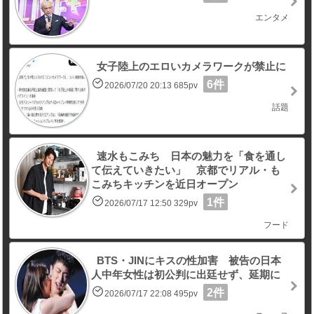
エンタメ
女子陸上のエロいカメラワークが禁止に
6件
2026/07/20 20:13 685pv
話題
速水もこみち 日本の魅力を「食を通し
て伝えていきたい」 京都でリアル・も
こみちキッチンを近日オープン
1件
2026/07/17 12:50 329pv
フード
BTS・JINにキスの性加害 被告の日本
人中年女性は初公判に出廷せず、延期に
2件
2026/07/17 22:08 495pv