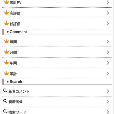
累計PV
高評価
低評価
▼Comment
週間
月間
年間
累計
▼Search
新着コメント
新着画像
検索ワード