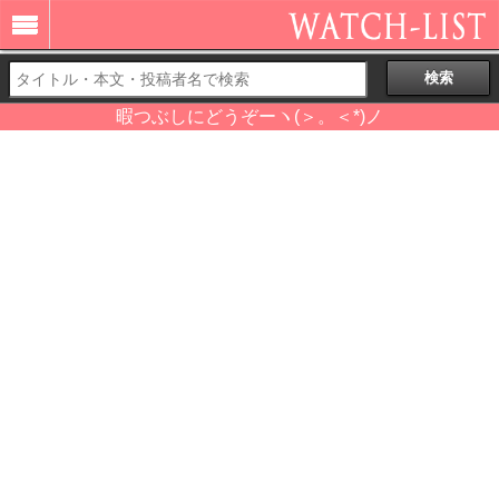
暇つぶしにどうぞーヽ(＞。＜*)ノ