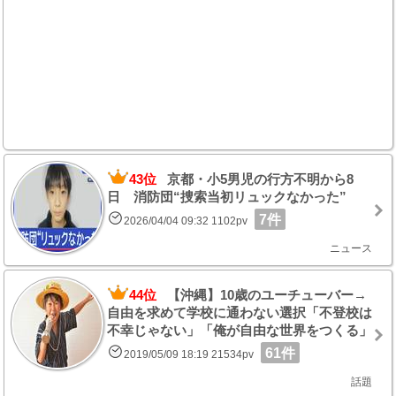
43位
京都・小5男児の行方不明から8
日 消防団“捜索当初リュックなかった”
7件
2026/04/04 09:32 1102pv
ニュース
44位
【沖縄】10歳のユーチューバー→
自由を求めて学校に通わない選択「不登校は
不幸じゃない」「俺が自由な世界をつくる」
61件
2019/05/09 18:19 21534pv
話題