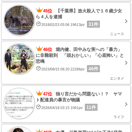
45位
【千葉県】放火殺人で１６歳少女
ら４人を逮捕
31件
2018/02/23 05:06 19613pv
ニュース
46位
堀内健、田中みな実への「暴力」
に非難殺到 「頭おかしい」「心底怖い」と
悲鳴
46件
2023/08/15 06:20 22286pv
エンタメ
47位
独り言だから問題ない！？ ヤマ
ト配達員の暴言が物議
11件
2026/04/18 03:15 1061pv
ライフ