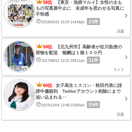
58位
【東京・池袋マルイ】女性の太も
もの写真展中止に 未成年を思わせる写真に
不快感
23件
2018/03/31 19:25 14146pv
話題
59位
【北九州市】高齢者が佐川急便の
荷物を配送 報酬は１個１００円
31件
2017/08/31 10:22 20611pv
ライフ
60位
女子高生ミスコン・秋田代表に誹
謗中傷殺到 Twitterアカウント削除にまで
追い込まれる‥
55件
2023/12/04 13:48 23565pv
話題