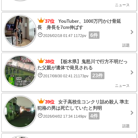
ニュース
37位
YouTuber、1000万円かけ骨延
長 身長を7cm伸ばす
6件
2026/02/18 01:47 1172pv
話題
38位
【栃木県】鬼怒川で行方不明だっ
た父親が遺体で発見される
23件
2017/08/30 02:41 21173pv
ニュース
39位
女子高校生コンクリ詰め殺人 準主
犯格の男は死亡していたと判明
4件
2026/04/02 17:34 1149pv
話題