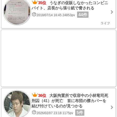
35位
うなぎの促販しなかったコンビニ
バイト、店長から張り紙で脅される
44件
2018/07/14 16:45 24853pv
ライフ
36位
大阪拘置所で収容中の小林竜司死
刑囚（41）が死亡 首に布団の襟カバーを
結び付けているのが見つかる
5件
2026/02/07 23:18 1175pv