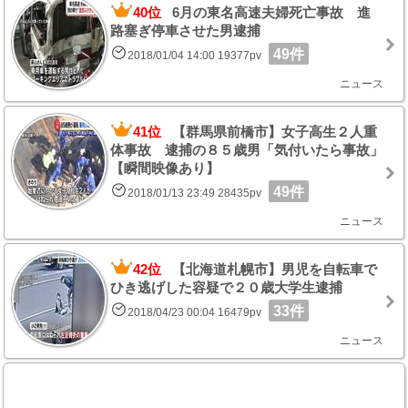
40位
6月の東名高速夫婦死亡事故 進
路塞ぎ停車させた男逮捕
49件
2018/01/04 14:00 19377pv
ニュース
41位
【群馬県前橋市】女子高生２人重
体事故 逮捕の８５歳男「気付いたら事故」
【瞬間映像あり】
49件
2018/01/13 23:49 28435pv
ニュース
42位
【北海道札幌市】男児を自転車で
ひき逃げした容疑で２０歳大学生逮捕
33件
2018/04/23 00:04 16479pv
ニュース