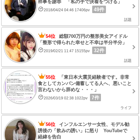
祥事を謝罪 「私の手で決着をつける」
49件
2018/04/24 04:46 17406pv
話題
54位
総額700万円の整形美女アイドル
「整形で得られた幸せと不幸は半分半分」
32件
2019/02/21 11:47 15155pv
話題
55位
「東日本大震災経験者です。非常
食としてカンパン備蓄してる人へ、悪いこと
言わないから辞めな・・・」
7件
2026/03/19 02:38 1022pv
ライフ
56位
インフルエンサー女性、モデル勧
誘後の「飲みの誘い」に怒り YouTubeで
経緯を告白