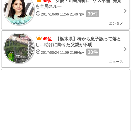
48位
女優・川島海荷に”ゲス不倫”発覚
も全局スルー
30件
2017/10/09 11:56 21497pv
エンタメ
49位
【栃木県】橋から息子誤って落と
し…助けに降りた父親が不明
38件
2017/08/24 11:09 21994pv
ニュース