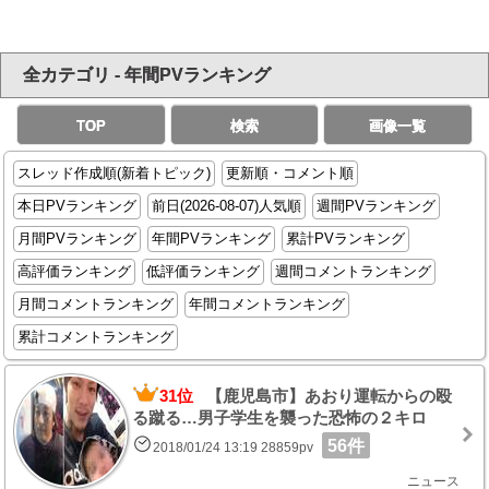
全カテゴリ - 年間PVランキング
TOP
検索
画像一覧
スレッド作成順(新着トピック)
更新順・コメント順
本日PVランキング
前日(2026-08-07)人気順
週間PVランキング
月間PVランキング
年間PVランキング
累計PVランキング
高評価ランキング
低評価ランキング
週間コメントランキング
月間コメントランキング
年間コメントランキング
累計コメントランキング
31位
【鹿児島市】あおり運転からの殴
る蹴る…男子学生を襲った恐怖の２キロ
56件
2018/01/24 13:19 28859pv
ニュース