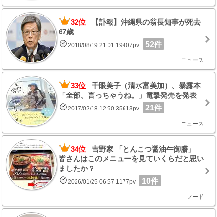
32位
【訃報】沖縄県の翁長知事が死去
67歳
52件
2018/08/19 21:01 19407pv
ニュース
33位
千眼美子（清水富美加）、暴露本
「全部、言っちゃうね。」電撃発売を発表
21件
2017/02/18 12:50 35613pv
ニュース
34位
吉野家 「とんこつ醤油牛御膳」
皆さんはこのメニューを見ていくらだと思い
ましたか？
10件
2026/01/25 06:57 1177pv
フード