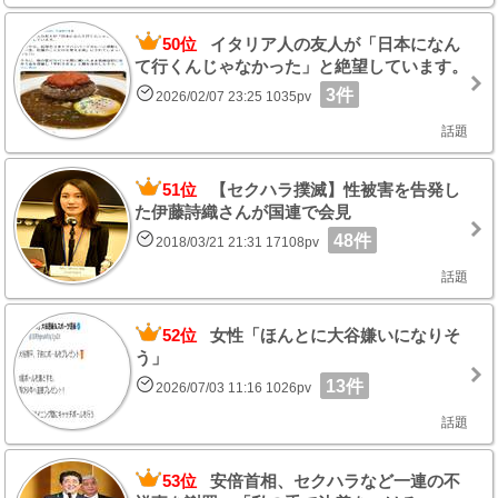
50位
イタリア人の友人が「日本になん
て行くんじゃなかった」と絶望しています。
3件
2026/02/07 23:25 1035pv
話題
51位
【セクハラ撲滅】性被害を告発し
た伊藤詩織さんが国連で会見
48件
2018/03/21 21:31 17108pv
話題
52位
女性「ほんとに大谷嫌いになりそ
う」
13件
2026/07/03 11:16 1026pv
話題
53位
安倍首相、セクハラなど一連の不