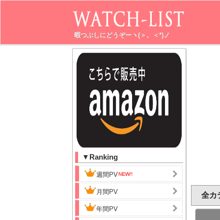
暇つぶしにどうぞーヽ(＞。＜*)ノ
▼Ranking
週間PV
月間PV
全カテ
年間PV