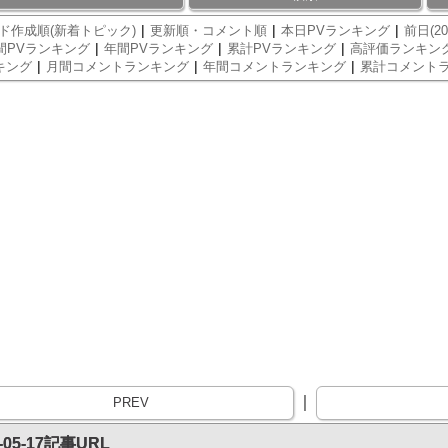
|
|
|
ド作成順(新着トピック)
更新順・コメント順
本日PVランキング
前日(20
|
|
|
間PVランキング
年間PVランキング
累計PVランキング
高評価ランキン
|
|
|
キング
月間コメントランキング
年間コメントランキング
累計コメント
｜
PREV
6-05-17記事URL