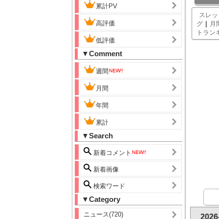
累計PV
スレッ
高評価
|
グ
月
トラン
低評価
▼Comment
週間
月間
年間
累計
▼Search
新着コメント
新着画像
検索ワード
▼Category
ニュース(720)
202