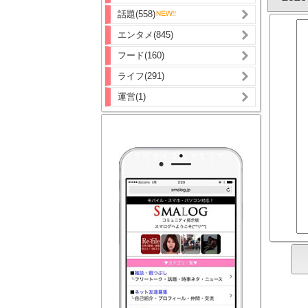
話題(558)
エンタメ(845)
フード(160)
ライフ(291)
運営(1)