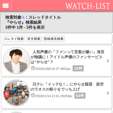
検索対象
：スレッドタイトル
『やらせ』検索結果
3件中 1件 - 3件を表示
スレタイ検索
本文検索
投稿者名検索
人気声優の「ファンって言葉が嫌い」発言
が物議に！アイドル声優のファンサービス
は“やらせ”？
10件
2018/12/06 02:37 4851pv
日テレ「イッテQ！」にやらせ疑惑 架空
のラオスの祭りをでっち上げ
64件
2018/11/14 21:01 28263pv