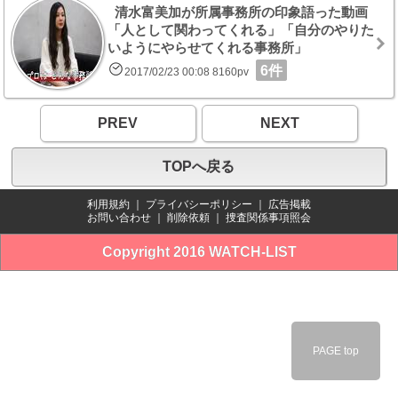
清水富美加が所属事務所の印象語った動画
「人として関わってくれる」「自分のやりた
いようにやらせてくれる事務所」
6件
2017/02/23 00:08 8160pv
PREV
NEXT
TOPへ戻る
利用規約
｜
プライバシーポリシー
｜
広告掲載
お問い合わせ
｜
削除依頼
｜
捜査関係事項照会
Copyright 2016 WATCH-LIST
PAGE top