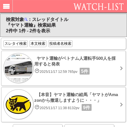
検索対象
：スレッドタイトル
『ヤマト運輸』検索結果
2件中 1件 - 2件を表示
スレタイ検索
本文検索
投稿者名検索
ヤマト運輸がベトナム人運転手500人を採
用すると発表
5件
2025/11/17 12:59 765pv
【本音】ヤマト運輸の絵馬「ヤマトがAma
zonから撤退しますように・・・」
9件
2025/11/17 11:38 8132pv