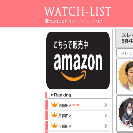
暇つぶしにどうぞーヽ(＞。＜*)ノ
スレ
5件中
スレッ
▼Ranking
週間PV
月間PV
年間PV