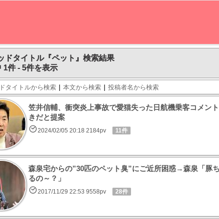
ッドタイトル『ペット』検索結果
 1件 - 5件を表示
|
|
ドタイトルから検索
本文から検索
投稿者名から検索
笠井信輔、衝突炎上事故で愛猫失った日航機乗客コメント
きだと提案
2024/02/05 20:18 2184pv
11件
森泉宅からの”30匹のペット臭”にご近所困惑→森泉「豚
るの～？」
2017/11/29 22:53 9558pv
28件