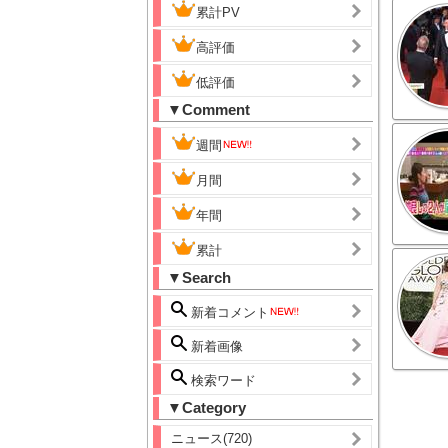
累計PV
高評価
低評価
▼Comment
週間
月間
年間
累計
▼Search
新着コメント
新着画像
検索ワード
▼Category
ニュース(720)