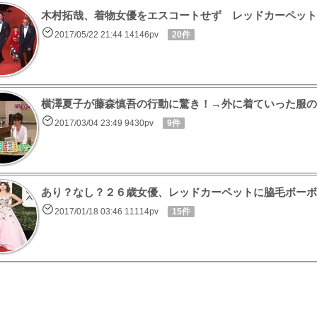
木村拓哉、着物女優をエスコートせず レッドカーペット
2017/05/22 21:44 14146pv
20件
横澤夏子が藤森慎吾の行動に驚き！→外に着ていった服の
2017/03/04 23:49 9430pv
9件
あり？なし？２６歳女優、レッドカーペットに脇毛ボーボ
2017/01/18 03:46 11114pv
15件