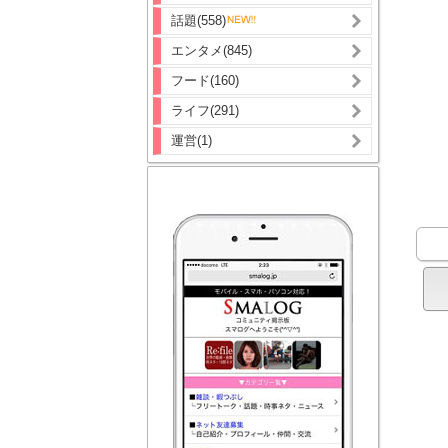
話題(558)
エンタメ(845)
フード(160)
ライフ(291)
運営(1)