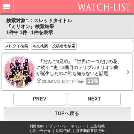
検索対象
：スレッドタイトル
『ミリオン』検索結果
1件中 1件 - 1件を表示
スレタイ検索
本文検索
投稿者名検索
「だんご3兄弟」「世界に一つだけの花」
に続く “史上3曲目のトリプルミリオン曲”
が誕生したのに誰も知らないと話題
23件
2018/07/16 10:04 7445pv
PREV
NEXT
TOPへ戻る
利用規約
｜
プライバシーポリシー
｜
広告掲載
お問い合わせ
｜
削除依頼
｜
捜査関係事項照会