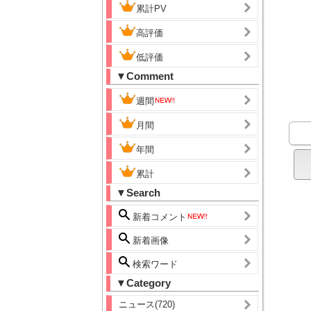
累計PV
高評価
低評価
▼Comment
週間
月間
年間
累計
▼Search
新着コメント
新着画像
検索ワード
▼Category
ニュース(720)