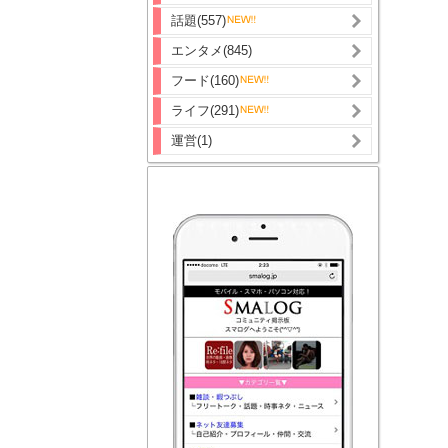
話題(557)
エンタメ(845)
フード(160)
ライフ(291)
運営(1)