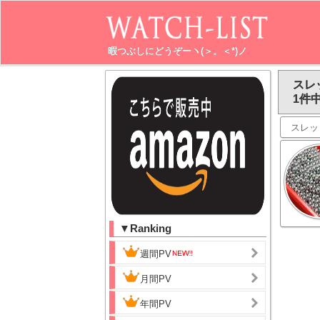
暇つぶしにどうぞーヽ(＞。＜*)ノ
スレ
1件中
スレッ
▼Ranking
週間PV
月間PV
年間PV