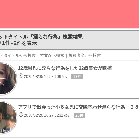
ッドタイトル『淫らな行為』検索結果
 1件 - 2件を表示
|
|
ドタイトルから検索
本文から検索
投稿者名から検索
12歳男児に淫らな行為をした22歳美女が逮捕
2025/08/05 11:58 6097pv
17件
アプリで出会った小６女児に交際匂わせ淫らな行為 ２８
2018/02/20 16:27 12327pv
25件