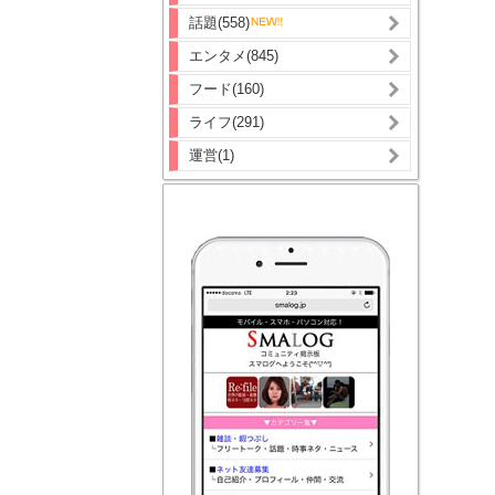
話題(558)
エンタメ(845)
フード(160)
ライフ(291)
運営(1)