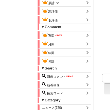
累計PV
高評価
低評価
▼Comment
週間
月間
年間
累計
▼Search
新着コメント
新着画像
検索ワード
▼Category
ニュース(720)