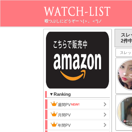
暇つぶしにどうぞーヽ(＞。＜*)ノ
スレ
2件中
スレッ
▼Ranking
週間PV
月間PV
年間PV