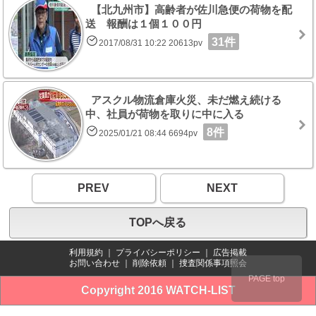
【北九州市】高齢者が佐川急便の荷物を配
送 報酬は１個１００円
31件
2017/08/31 10:22 20613pv
アスクル物流倉庫火災、未だ燃え続ける
中、社員が荷物を取りに中に入る
8件
2025/01/21 08:44 6694pv
PREV
NEXT
TOPへ戻る
利用規約
｜
プライバシーポリシー
｜
広告掲載
お問い合わせ
｜
削除依頼
｜
捜査関係事項照会
PAGE top
Copyright 2016 WATCH-LIST