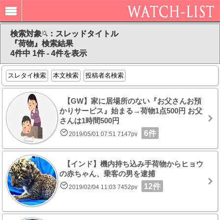
検索対象
：スレッドタイトル
『荷物』検索結果
4件中 1件 - 4件を表示
スレタイ検索
本文検索
投稿者名検索
【GW】家に居場所のない『お父さんお預
かりサービス』始まる→荷物1点500円 お父
さんは1時間500円
6件
2019/05/01 07:51 7147pv
【インド】機内持ち込み手荷物からヒョウ
の赤ちゃん、乗客の男を逮捕
12件
2019/02/04 11:03 7452pv