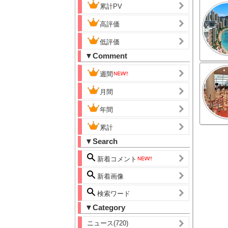
累計PV
高評価
低評価
▼Comment
週間
月間
年間
累計
▼Search
新着コメント
新着画像
検索ワード
▼Category
ニュース(720)