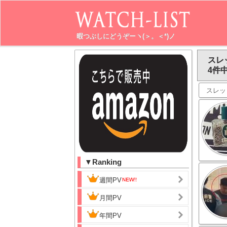
暇つぶしにどうぞーヽ(＞。＜*)ノ
スレ
4件中
スレッ
▼Ranking
週間PV
月間PV
年間PV