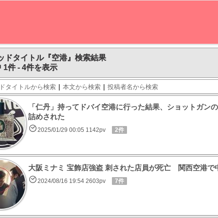
ッドタイトル『空港』検索結果
 1件 - 4件を表示
|
|
ドタイトルから検索
本文から検索
投稿者名から検索
「仁丹」持ってドバイ空港に行った結果、ショットガンの
詰めされた
2025/01/29 00:05 1142pv
2件
大阪ミナミ 宝飾店強盗 刺された店員が死亡 関西空港で
2024/08/16 19:54 2603pv
7件