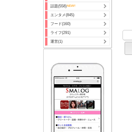
話題(558)
エンタメ(845)
フード(160)
ライフ(291)
運営(1)