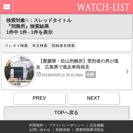
検索対象
：スレッドタイトル
『刑務所』検索結果
1件中 1件 - 1件を表示
スレタイ検索
本文検索
投稿者名検索
【愛媛県・松山刑務所】受刑者の男が逃
走 広島県で逃走車両発見
6件
2018/04/09 22:30 6136pv
PREV
NEXT
TOPへ戻る
利用規約
｜
プライバシーポリシー
｜
広告掲載
お問い合わせ
｜
削除依頼
｜
捜査関係事項照会