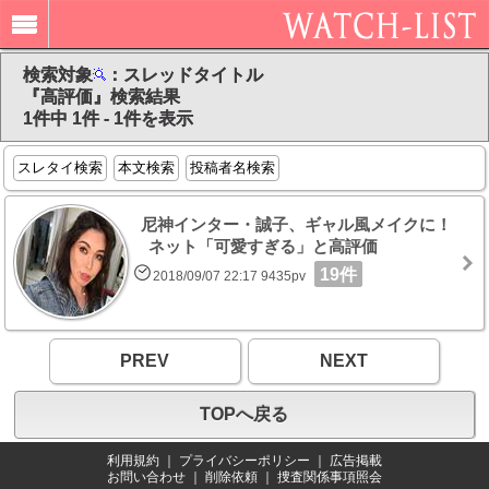
検索対象
：スレッドタイトル
『高評価』検索結果
1件中 1件 - 1件を表示
スレタイ検索
本文検索
投稿者名検索
尼神インター・誠子、ギャル風メイクに！
ネット「可愛すぎる」と高評価
19件
2018/09/07 22:17 9435pv
PREV
NEXT
TOPへ戻る
利用規約
｜
プライバシーポリシー
｜
広告掲載
お問い合わせ
｜
削除依頼
｜
捜査関係事項照会