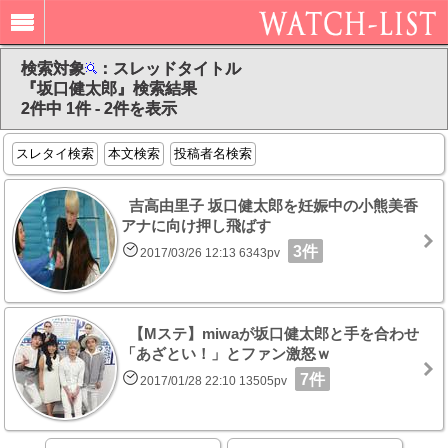
検索対象
：スレッドタイトル
『坂口健太郎』検索結果
2件中 1件 - 2件を表示
スレタイ検索
本文検索
投稿者名検索
吉高由里子 坂口健太郎を妊娠中の小熊美香
アナに向け押し飛ばす
3件
2017/03/26 12:13 6343pv
【Mステ】miwaが坂口健太郎と手を合わせ
「あざとい！」とファン激怒ｗ
7件
2017/01/28 22:10 13505pv